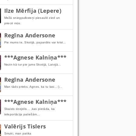
Ilze Mērfija (Lepere)
Mežā sniegpulksteņi piesaulē zied un
priecē mūs.
Regīna Andersone
Pie mums te, Skotijā, papardēs var krist...
***Agnese Kalniņa***
Nezin kā tur pie jums Skotijā, Latvijā...
Regīna Andersone
Man tāds prieks, Agnes, ka tu lasi...:)...
***Agnese Kalniņa***
Skaists dzejolis... ,kas pierāda, ka
teleportācija patiešām...
Valērijs Tislers
Smuki, man patika