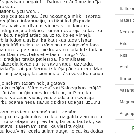
ās pavisam negaidīti. Datora ekrānā nozibsnīja
raksts:
Balts e
ations, you won...
nospiedu taustiņu...Jau nākamajā mirklī sapratu,
Mātes 
ms jālasa informaciju, un tikai tad jāspaida
āds pavisam dīvains vinnests, no kura es
rīdī gribēju atteikties, tomēr nevarēju, jo tas, kā
Nerātna
, butu neglīti attiecībā uz to, ko es vinnēju.
biju iedomājusies, ka kaut kas tāds vispār
Rīts
 priekšā melns uz krāsaina un zaigojoša fona
izredzētā persona, pie kuras no tāda līdz tādam
n Damme...Teiksiet – tas ir murgs? Vot
Rīts
s izrādījās tīrākā patiesība. Formalitātes
vajadzēja ievadīt ailītē savu vārdu, uzvārdu,
Asni
izdarīju, lai gan šermuļi skrēja pār kauliem. Man
, un paziņoja, ka cieminš ar 7 cilvēku komandu
Brīnum
 jo nekam tādam nebiju gatava.
lauku mājās “Mūrniekos” vai Salacgrīvas mājā?
Vasara
tācijām ar ģimenes locekļiem, nolēmu, ka
ists, vasaras vidus, viss ziedēja un čivināja
Magone
burbuļodama nesa savus dzidros ūdeņus uz...nu
tavoties viesu uzņemšanai – cepām,
Augšu
egbaltos galdautus, ko klāt uz galda zem ozola.
ko izrotajām ar prievītēm, lai būtu tautiski, kā
 gatavs, saņēmām sms, ka viesi tuvojas.
āgu joku.Viņš iegāja guļamistabā, teica, ka dodas