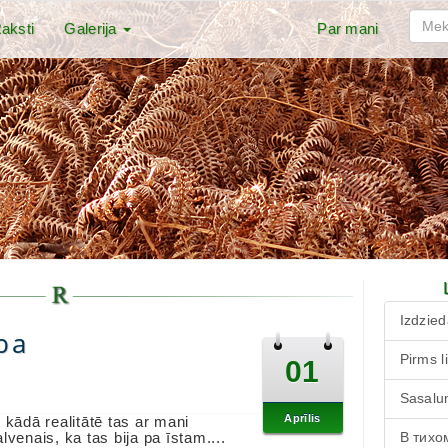
aksti
Galerija
Par mani
Izdzied
ība
Pirms l
01
Sasalu
Aprīlis
 kādā realitātē tas ar mani
lvenais, ka tas bija pa īstam....
В тихо