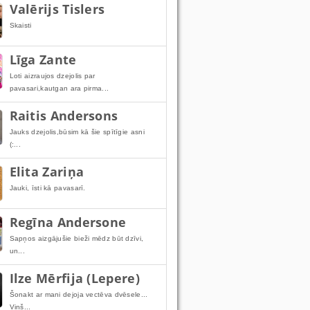
Valērijs Tislers
Skaisti
Līga Zante
Loti aizraujos dzejolis par
pavasari,kautgan ara pirma...
Raitis Andersons
Jauks dzejolis,būsim kā šie spītīgie asni
(:...
Elita Zariņa
Jauki, īsti kā pavasarī.
Regīna Andersone
Sapņos aizgājušie bieži mēdz būt dzīvi,
un...
Ilze Mērfija (Lepere)
Šonakt ar mani dejoja vectēva dvēsele...
Viņš...