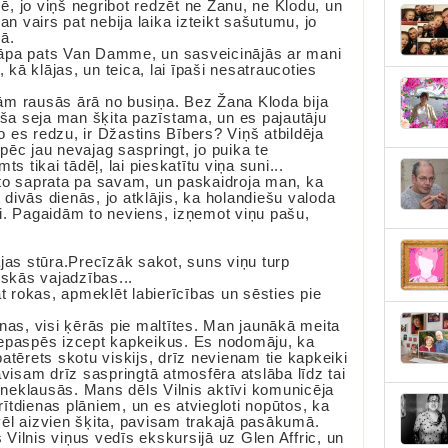
cē, jo viņš negribot redzēt ne Žanu, ne Klodu, un
 vairs pat nebija laika izteikt sašutumu, jo
ā.
izkāpa pats Van Damme, un sasveicinājās ar mani
, kā klājas, un teica, lai īpaši nesatraucoties
ām rausās ārā no busiņa. Bez Žana Kloda bija
iša seja man šķita pazīstama, un es pajautāju
 es redzu, ir Džastins Bībers? Viņš atbildēja
āpēc jau nevajag saspringt, jo puika te
s tikai tādēļ, lai pieskatītu viņa suni...
to saprata pa savam, un paskaidroja man, ka
t divās dienās, jo atklājis, ka holandiešu valoda
dai. Pagaidām to neviens, izņemot viņu pašu,
jas stūra.Precīzāk sakot, suns viņu turp
iskās vajadzības...
rokas, apmeklēt labierīcības un sēsties pie
 runas, visi ķērās pie maltītes. Man jaunākā meita
a nepaspēs izcept kapkeikus. Es nodomāju, ka
atērets skotu viskijs, drīz nevienam tie kapkeiki
avisam drīz saspringtā atmosfēra atslāba līdz tai
s neklausās. Mans dēls Vilnis aktīvi komunicēja
ītdienas plāniem, un es atviegloti nopūtos, ka
ēl aizvien šķita, pavisam trakajā pasākumā.
s Vilnis viņus vedīs ekskursijā uz Glen Affric, un