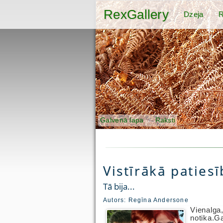
RexGallery
Dzeja
R
Galvenā lapa
Raksti
Vistīrākā paties
Tā bija...
Autors:
Regīna Andersone
Vienalga,
notika.Ga