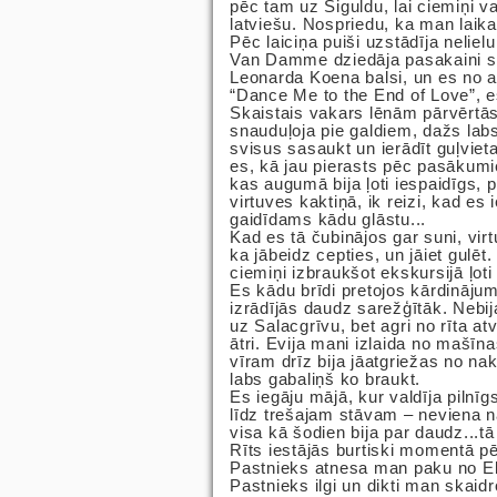
pēc tam uz Siguldu, lai ciemiņi va
latviešu. Nospriedu, ka man laika
Pēc laiciņa puiši uzstādīja nelie
Van Damme dziedāja pasakaini sk
Leonarda Koena balsi, un es no a
“Dance Me to the End of Love”, e
Skaistais vakars lēnām pārvērtās
snauduļoja pie galdiem, dažs labs
svisus sasaukt un ierādīt guļviet
es, kā jau pierasts pēc pasāku
kas augumā bija ļoti iespaidīgs, 
virtuves kaktiņā, ik reizi, kad es 
gaidīdams kādu glāstu...
Kad es tā čubinājos gar suni, vir
ka jābeidz cepties, un jāiet gulēt
ciemiņi izbraukšot ekskursijā ļoti
Es kādu brīdi pretojos kārdinājum
izrādījās daudz sarežģītāk. Nebij
uz Salacgrīvu, bet agri no rīta at
ātri. Evija mani izlaida no mašīn
vīram drīz bija jāatgriežas no na
labs gabaliņš ko braukt.
Es iegāju mājā, kur valdīja pilnī
līdz trešajam stāvam – neviena na
visa kā šodien bija par daudz...t
Rīts iestājās burtiski momentā pē
Pastnieks atnesa man paku no Ebay
Pastnieks ilgi un dikti man skaidr