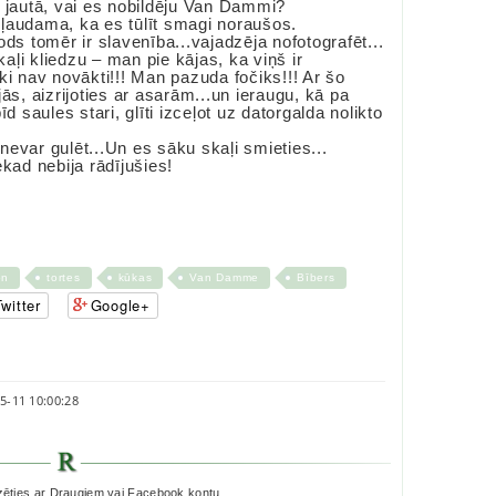
n jautā, vai es nobildēju Van Dammi?
ļaudama, ka es tūlīt smagi noraušos.
ds tomēr ir slavenība...vajadzēja nofotografēt...
ļi kliedzu – man pie kājas, ka viņš ir
ki nav novākti!!! Man pazuda fočiks!!! Ar šo
ās, aizrijoties ar asarām...un ieraugu, kā pa
d saules stari, glīti izceļot uz datorgalda nolikto
 nevar gulēt...Un es sāku skaļi smieties...
ekad nebija rādījušies!
on
tortes
kūkas
Van Damme
Bībers
witter
Google+
5-11 10:00:28
zēties ar Draugiem vai Facebook kontu.