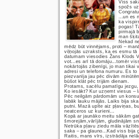
Viss sak
spožs uz
Congratul
...un es 
ka vispir
pogas! T
pirmajā b
man šķita
Nekad ne
mēdz būt vinnējams, proti – manā
viļņojās uzraksts, ka es esmu tā 
datumam viesodies Žans Klods Va
vot...es arī tā domāju...tomēr vis
nokārtojās zibenīgi, jo man tikai 
adresi un telefona numuru. Es to 
piezvanīja jau pēc divām minūtēm
būšot klāt pēc trijām dienam.
Protams, sacēlu pamatīgu jezgu,
Ko iesākt? Kur uzņemt viesus – 
Pēc neilgām pārdomām un konsul
labāk lauku mājās. Laiks bija ska
putni. Mazā upīte aiz pļaviņas, 
neatceros uz kurieni...
Kopā ar jaunāko meitu sākām ga
šmorejām,vārījām, gludinājām sni
Netrūka pļavu ziedu māla vāzītēs, 
saka – pa glauno...Kad viss bija
Raitis, mans vīrs, izstrādāja nel