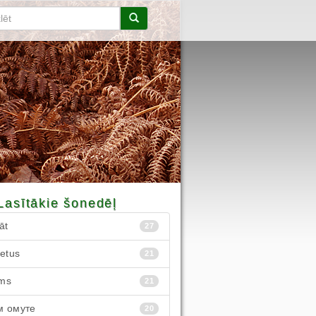
Lasītākie šonedēļ
āt
27
ietus
21
ms
21
м омуте
20