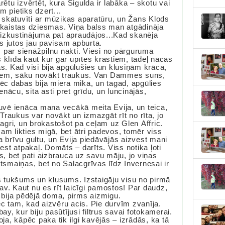
rētu izvērtēt, kura Sigulda ir labāka – skotu vai
m pietiks dzert...
lu skatuvīti ar mūzikas aparatūru, un Žans Klods
aistas dziesmas. Viņa balss man atgādināja
izkustinājuma pat apraudājos...Kad skanēja
s jutos jau pavisam apburta.
 par sienāžpilnu nakti. Viesi no pārguruma
 klīda kaut kur gar upītes krastiem, tādēļ nācās
as. Kad visi bija apgūlušies un klusiņām krāca,
miem, sāku novākt traukus. Van Dammes suns,
pēc dabas bija miera mika, un tagad, apgūlies
ienācu, sita asti pret grīdu, un luncinājās,
tuvē ienāca mana vecākā meita Evija, un teica,
. Traukus var novākt un izmazgāt rīt no rīta, jo
 agri, un brokastošot pa ceļam uz Glen Affric.
am likties migā, bet ātri padevos, tomēr viss
a brīvu gultu, un Evija piedāvājās aizvest mani
vest atpakaļ. Domāts – darīts. Viss notika ļoti
as, bet pati aizbrauca uz savu māju, jo viņas
ktsmaiņas, bet no Salacgrīvas līdz Invernesai ir
gs tukšums un klusums. Izstaigāju visu no pirmā
v. Kaut nu es rīt laicīgi pamostos! Par daudz,
ā bija pēdējā doma, pirms aizmigu.
c tam, kad aizvēru acis. Pie durvīm zvanīja.
, kur biju pasūtījusi filtrus savai fotokamerai.
oja, kāpēc paka tik ilgi kavējās – izrādās, ka tā