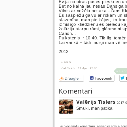
Evija no otras puses pieskrien u
Bet no kalna jau nesas Dansiga b
Vilnis ar nožēlu nosaka...Žans Klo
Es saspiežu galvu ar rokam un ska
slavenība, man pie kājas, ka trau
izmisīgo kliedzienu es pielecu kāj
žalūziju starpu rāmi, glāsmaini spī
Canon...
Pulkstenis ir 10.40. Tik ilgi tomēr
Lai vai kā – tādi murgi man vēl n
2012
Raksti
Publicēts: 01 Apr, 2017
Can
Draugiem
Facebook
T
Komentāri
Valērijs Tislers
2017-0
Smuki, man patika
Lai pievienotu komentāru, nepieciešams autori