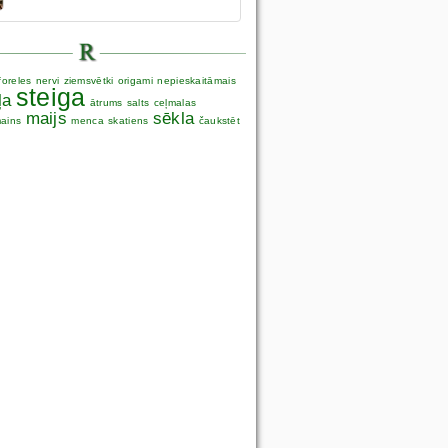
foreles
nervi
ziemsvētki
origami
nepieskaitāmais
steiga
ļa
ātrums
salts
ceļmalas
maijs
sēkla
ains
menca
skatiens
čaukstēt