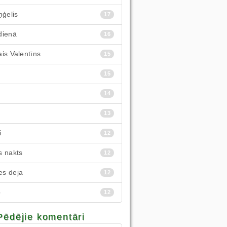
ņģelis
17
dienā
16
is Valentīns
15
15
14
13
i
12
s nakts
12
s deja
12
p
12
Pēdējie komentāri