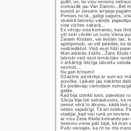
gulēt, un, lai viņu neviens netrau
vismazāk jau Van Dammi...Bet man
busiņš ar viesiem ieripoja pagalm
Pirmais no tā , galīgi saguris, 
skaidrā latviešu valodā, pajautāja
viņa vizītes sakarā...
Es vēroju viņa komandu, kas lēn
vēl seši cilvēki un suns.Viena pu
Žanam Klodam, vai tiešām tas, ko
apstiprinoši, un vēl piebilda, ka t
nedziedāšot. Viņš esot līdzi paņemt
Man atkārās žoklis...Žans Klods 
latviski viņš esot iemācījies runā
ir ārkārtīgi līdzīga latviešu valo
nezinot....
Nu gan brīnumi!
Džastins aizskrēja ar suni aiz mā
aizvilka. Laikam jau nokārtot dab
Es piedāvāju ciemiņiem nomazgāt 
galda.
Kad bija izteikti tosti, pateiktas
Silvija bija ļoti satraukusies, k
ņemot vērā to ātrumu, kādā tiek p
nebūs vajadzīgi. Tā arī notika. P
stadijai, kad visi runā un nevien
ar visu Žana Kloda komandu par r
neesmu viena pati šājā, kā man v
Puiši vienojās, ka rīt no rīta man