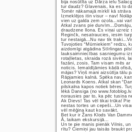
bija nosūtīta uz Dārza ielu Salac
tur daudz? Glavenais, ka es to d
Tomēr nākamajā mirklī kā strāva 
Izmeklējos itin visur – nav! Nolāp
vien uz galda zem ozola...vai varb
Atkal zvans pie durvīm...Domāju, k
draudzene Ilona. Es viņai uzreiz
Reginčk, nesatraucies, iesim turp
tur nestaigā...Nu nav tik traki...
Tuvojoties “Mūrniekiem” redzu, ka
aizdomīgi atgādina Stīrlingas pils
lauksaimniecības sasniegumu izst
rotaļlietas, skraida rozā sivēni, l
fazāni, zosis. Tam visam mēs ar Il
noticis. Iemaldījāmies kādā ofisā
mājas? Viņš mani aizsūtīja tālu pa
Rāpjamies kalnā. Spēka nav, kar
Leonards Koens. Atkal skan “Danc
pilskalna kapos notiek bēres. Tu
lēkā Dansiga (no www.fotoblog.lv
norausies par to, ka pēc tusiņa n
Ak Dievs! Tas vēl tikai trūka! Pie
nestas tortes un cepeši...Un vis
vēl mēģina kaut ko savākt.
Bet kur ir Žans Klods Van Damme
Ā, laikam ekskursijā...
Un te pie manis pienāk Vilnis, un 
rītu? Ciemiņi jau taisās braukt pr