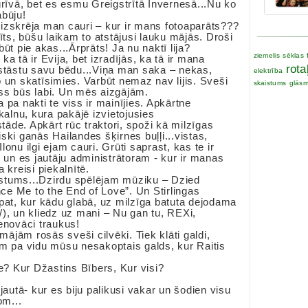
grīvā, bet es esmu Greigstrītā Invernesā...Nu ko
abūju!
izskrēja man cauri – kur ir mans fotoaparāts???
īts, būšu laikam to atstājusi lauku mājās. Droši
ūt pie akas...Ārprāts! Ja nu naktī lija?
ziemelis
sēklas
a tā ir Evija, bet izradījās, ka tā ir mana
rota
 stāstu savu bēdu...Viņa man saka – nekas,
elektrība
 un skatīsimies. Varbūt nemaz nav lijis. Sveši
skaistums
glāsm
Viss būs labi. Un mēs aizgājām.
 pa nakti te viss ir mainījies. Apkārtne
kalnu, kura pakājē izvietojusies
āde. Apkārt rūc traktori, spoži kā milzīgas
aiski ganās Hailandes šķirnes buļļi...vistas,
onu ilgi ejam cauri. Grūti saprast, kas te ir
, un es jautāju administrātoram - kur ir manas
 kreisi piekalnītē.
stums...Dzirdu spēlējam mūziku – Dzied
e Me to the End of Love”. Un Stirlingas
rpat, kur kādu glabā, uz milzīga batuta dejodama
/), un kliedz uz mani – Nu gan tu, REXi,
enovāci traukus!
 mājām rosās sveši cilvēki. Tiek klāti galdi,
am pa vidu mūsu nesakoptais galds, kur Raitis
? Kur Džastins Bībers, Kur visi?
jautā- kur es biju palikusi vakar un šodien visu
om...