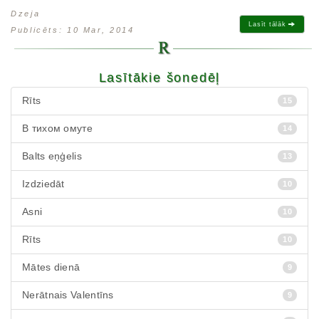
Dzeja
Lasīt tālāk
Publicēts: 10 Mar, 2014
Lasītākie šonedēļ
Rīts
15
В тихом омуте
14
Balts eņģelis
13
Izdziedāt
10
Asni
10
Rīts
10
Mātes dienā
9
Nerātnais Valentīns
9