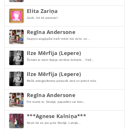
Elita Zariņa
Jauki, īsti kā pavasarī.
Regīna Andersone
Sapņos aizgājušie bieži mēdz būt dzīvi, un...
Ilze Mērfija (Lepere)
Šonakt ar mani dejoja vectēva dvēsele... Viņš...
Ilze Mērfija (Lepere)
Mežā sniegpulksteņi piesaulē zied un priecē mūs.
Regīna Andersone
Pie mums te, Skotijā, papardēs var krist...
***Agnese Kalniņa***
Nezin kā tur pie jums Skotijā, Latvijā...