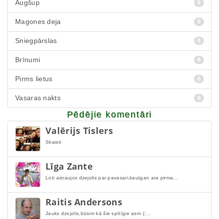
Augšup
9
Magones deja
8
Sniegpārslas
8
Brīnumi
8
Pirms lietus
8
Vasaras nakts
8
Pēdējie komentāri
Valērijs Tislers
Skaisti
Līga Zante
Loti aizraujos dzejolis par pavasari,kautgan ara pirma...
Raitis Andersons
Jauks dzejolis,būsim kā šie spītīgie asni (:...