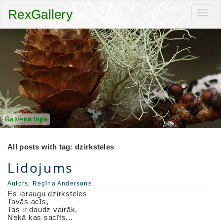
RexGallery
Toggl
navig
Galvenā lapa
All posts with tag: dzirksteles
Lidojums
Autors:
Regīna Andersone
Es ieraugu dzirksteles
Tavās acīs,
Tas ir daudz vairāk,
Nekā kas sacīts...