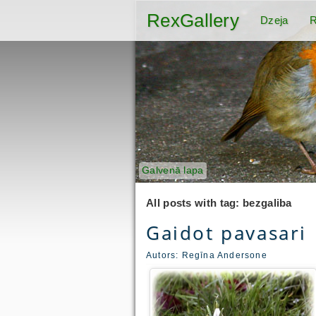
RexGallery
Dzeja
R
Galvenā lapa
All posts with tag: bezgaliba
Gaidot pavasari
Autors:
Regīna Andersone