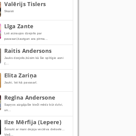
Valērijs Tislers
Skaisti
Līga Zante
Loti aizraujos dzejolis par
pavasari,kautgan ara pirma...
Raitis Andersons
Jauks dzejolis,būsim kā šie spītīgie asni
(:...
Elita Zariņa
Jauki, īsti kā pavasarī.
Regīna Andersone
Sapņos aizgājušie bieži mēdz būt dzīvi,
un...
Ilze Mērfija (Lepere)
Šonakt ar mani dejoja vectēva dvēsele...
Viņš...