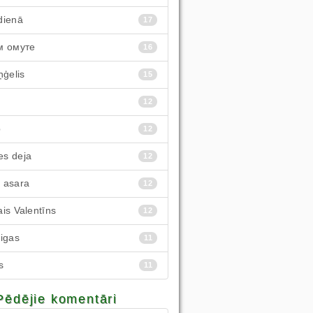
dienā
17
м омуте
16
ņģelis
15
12
p
12
s deja
12
 asara
12
is Valentīns
12
eigas
11
s
11
Pēdējie komentāri