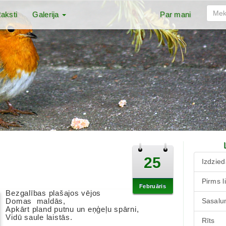
aksti
Galerija
Par mani
25
Izdzied
Pirms l
Februāris
Bezgalības plašajos vējos
Domas maldās,
Sasalu
Apkārt pland putnu un eņģeļu spārni,
Vidū saule laistās.
Rīts