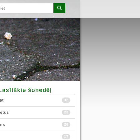
Lasītākie šonedēļ
āt
32
ietus
22
ms
20
17