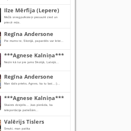
Ilze Mērfija (Lepere)
Mežā sniegpulksteņi piesaulē zied un
priecē mūs.
Regīna Andersone
Pie mums te, Skotijā, papardēs var krist...
***Agnese Kalniņa***
Nezin kā tur pie jums Skotijā, Latvijā...
Regīna Andersone
Man tāds prieks, Agnes, ka tu lasi...:)...
***Agnese Kalniņa***
Skaists dzejolis... ,kas pierāda, ka
teleportācija patiešām...
Valērijs Tislers
Smuki, man patika