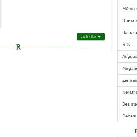
Mātes 
В тихо
Balts e
Lasīt tālāk
Rīts
Augšu
Magone
Ziemas
Nerātna
Bez st
Debesī