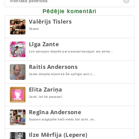
Vistīrākā patiesība
9
Pēdējie komentāri
Valērijs Tislers
Skaisti
Līga Zante
Loti aizraujos dzejolis par pavasari,kautgan ara pirma...
Raitis Andersons
Jauks dzejolis,būsim kā šie spītīgie asni (:...
Elita Zariņa
Jauki, īsti kā pavasarī.
Regīna Andersone
Sapņos aizgājušie bieži mēdz būt dzīvi, un...
Ilze Mērfija (Lepere)