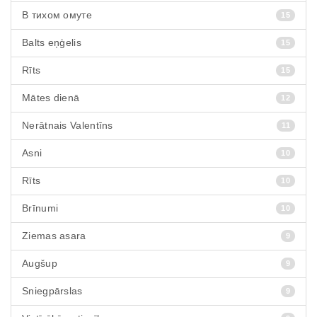
В тихом омуте
15
Balts eņģelis
15
Rīts
15
Mātes dienā
12
Nerātnais Valentīns
11
Asni
10
Rīts
10
Brīnumi
10
Ziemas asara
9
Augšup
9
Sniegpārslas
9