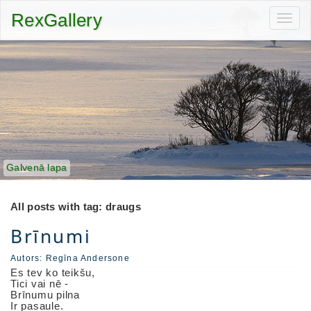
RexGallery
Toggl
navig
Galvenā lapa
All posts with tag: draugs
Brīnumi
Autors:
Regīna Andersone
Es tev ko teikšu,
Tici vai nē -
Brīnumu pilna
Ir pasaule.