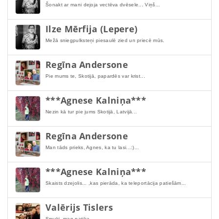
Šonakt ar mani dejoja vectēva dvēsele... Viņš...
Ilze Mērfija (Lepere)
Mežā sniegpulksteņi piesaulē zied un priecē mūs.
Regīna Andersone
Pie mums te, Skotijā, papardēs var krist...
***Agnese Kalniņa***
Nezin kā tur pie jums Skotijā, Latvijā...
Regīna Andersone
Man tāds prieks, Agnes, ka tu lasi...:)...
***Agnese Kalniņa***
Skaists dzejolis... ,kas pierāda, ka teleportācija patiešām...
Valērijs Tislers
Smuki, man patika