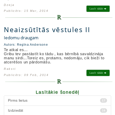
Dzeja
Lasīt tālāk
Publicēts: 15 Mar, 2014
Neaizsūtītās vēstules II
Iedomu draugam
Autors:
Regīna Andersone
Te atkal es...
Gribu tev pastāstīt ko tādu , kas bērnībā savaldzināja
manu sirdi...Toreiz es, protams, nedomāju, cik bieži to
atcerēšos un pārdomāšu.
Raksti
Lasīt tālāk
Publicēts: 09 Feb, 2014
Lasītākie šonedēļ
Pirms lietus
17
Izdziedāt
16