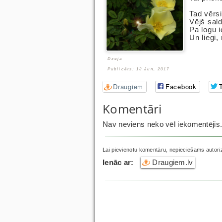
Tad vērsi
Vējš sal
Pa logu i
Un liegi,
Dzeja
Publicēts: 13 Jun, 2017
Draugiem
Facebook
T
Komentāri
Nav neviens neko vēl iekomentējis
Lai pievienotu komentāru, nepieciešams autori
Ienāc ar:
Draugiem.lv