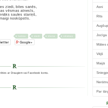
es ziedi, bites sanēs,
Asni
das vēsmas atnesīs,
enāks saules stariņš,
Rīts
 maigi noskūpstīs.
Augšu
Jocīga
tumsa
ziedi
diena
vēsmas
witter
Google+
Mātes 
Vējš
.
Maijā
Sniegpu
zēties ar Draugiem vai Facebook kontu.
Nerātna
Par tā