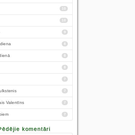
10
10
p
9
 diena
8
dienā
8
8
7
lkstenis
7
is Valentīns
7
rpiem
7
Pēdējie komentāri