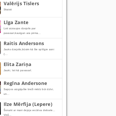
Valērijs Tislers
Skaisti
Līga Zante
Loti aizraujos dzejolis par
pavasari,kautgan ara pirma...
Raitis Andersons
Jauks dzejolis,būsim kā šie spītīgie asni
(:...
Elita Zariņa
Jauki, īsti kā pavasarī.
Regīna Andersone
Sapņos aizgājušie bieži mēdz būt dzīvi,
un...
Ilze Mērfija (Lepere)
Šonakt ar mani dejoja vectēva dvēsele...
Viņš...