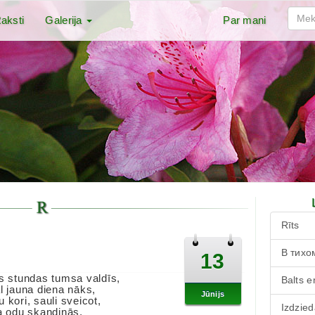
aksti
Galerija
Par mani
Rīts
В тихо
13
is stundas tumsa valdīs,
Balts e
l jauna diena nāks,
Jūnijs
 kori, sauli sveicot,
Izdzied
ka odu skandinās.