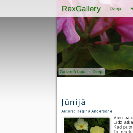
RexGallery
Dzeja
R
Galvenā lapa
Dzeja
Jūnijā
Autors:
Regīna Andersone
Vien pār
Līdz atka
Kad putnu
Tai prie