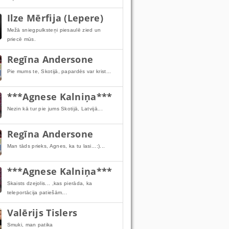
Ilze Mērfija (Lepere)
Mežā sniegpulksteņi piesaulē zied un
priecē mūs.
Regīna Andersone
Pie mums te, Skotijā, papardēs var krist...
***Agnese Kalniņa***
Nezin kā tur pie jums Skotijā, Latvijā...
Regīna Andersone
Man tāds prieks, Agnes, ka tu lasi...:)...
***Agnese Kalniņa***
Skaists dzejolis... ,kas pierāda, ka
teleportācija patiešām...
Valērijs Tislers
Smuki, man patika