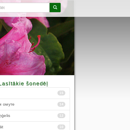
Lasītākie šonedēļ
15
м омуте
14
ņģelis
12
āt
10