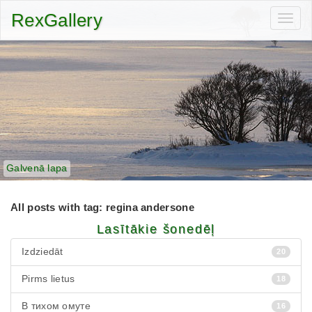
RexGallery
Toggl
navig
Galvenā lapa
All posts with tag: regina andersone
Lasītākie šonedēļ
Izdziedāt
20
Pirms lietus
18
В тихом омуте
16