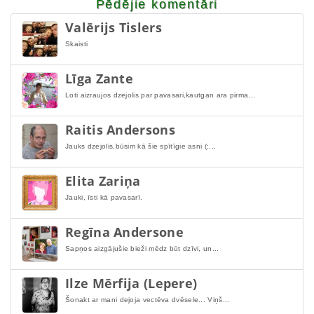
Pēdējie komentāri
Valērijs Tislers
Skaisti
Līga Zante
Loti aizraujos dzejolis par pavasari,kautgan ara pirma...
Raitis Andersons
Jauks dzejolis,būsim kā šie spītīgie asni (:...
Elita Zariņa
Jauki, īsti kā pavasarī.
Regīna Andersone
Sapņos aizgājušie bieži mēdz būt dzīvi, un...
Ilze Mērfija (Lepere)
Šonakt ar mani dejoja vectēva dvēsele... Viņš...