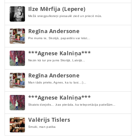
Ilze Mērfija (Lepere)
Mežā sniegpulksteņi piesaulē zied un priecē mūs.
Regīna Andersone
Pie mums te, Skotijā, papardēs var krist...
***Agnese Kalniņa***
Nezin kā tur pie jums Skotijā, Latvijā...
Regīna Andersone
Man tāds prieks, Agnes, ka tu lasi...:)...
***Agnese Kalniņa***
Skaists dzejolis... ,kas pierāda, ka teleportācija patiešām...
Valērijs Tislers
Smuki, man patika