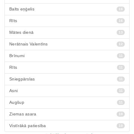
Balts eņģelis
16
Rīts
16
Mātes dienā
13
Nerātnais Valentīns
12
Brīnumi
11
Rīts
11
Sniegpārslas
11
Asni
11
Augšup
11
Ziemas asara
10
Vistīrākā patiesība
10