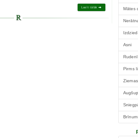
Lasīt tālāk
Mātes 
Nerātna
Izdzied
Asni
Rudenī
Pirms l
Ziemas
Augšu
Sniegp
Brīnum