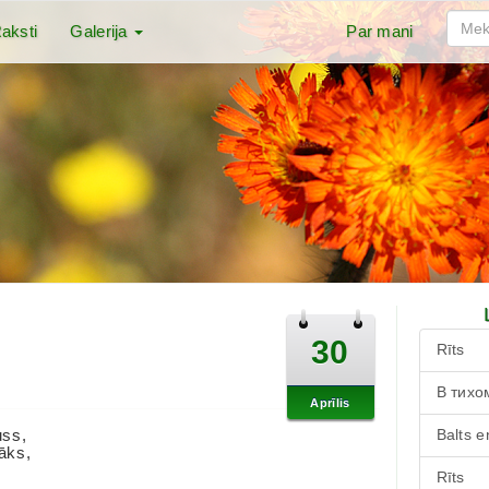
aksti
Galerija
Par mani
30
Rīts
В тихо
Aprīlis
uss,
Balts e
vāks,
Rīts