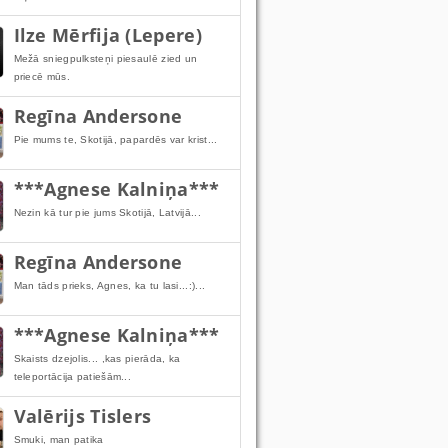
Ilze Mērfija (Lepere)
Mežā sniegpulksteņi piesaulē zied un
priecē mūs.
Regīna Andersone
Pie mums te, Skotijā, papardēs var krist...
***Agnese Kalniņa***
Nezin kā tur pie jums Skotijā, Latvijā...
Regīna Andersone
Man tāds prieks, Agnes, ka tu lasi...:)...
***Agnese Kalniņa***
Skaists dzejolis... ,kas pierāda, ka
teleportācija patiešām...
Valērijs Tislers
Smuki, man patika