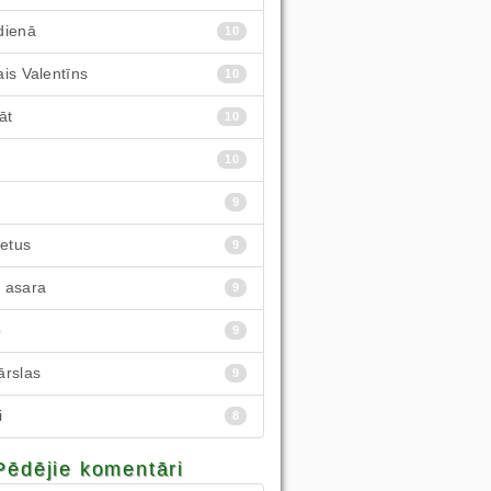
dienā
10
is Valentīns
10
āt
10
10
9
ietus
9
 asara
9
p
9
ārslas
9
i
8
Pēdējie komentāri