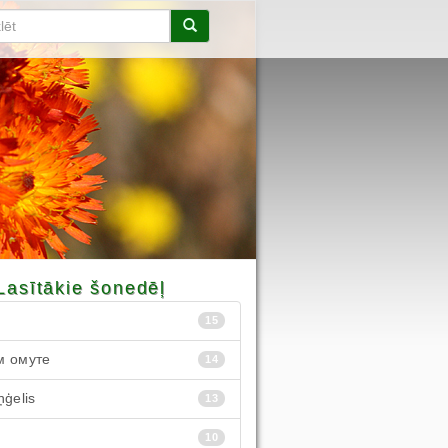
Lasītākie šonedēļ
15
м омуте
14
ņģelis
13
10