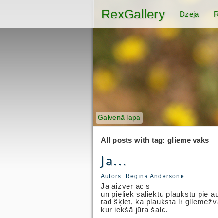
RexGallery
Dzeja
R
Galvenā lapa
All posts with tag: glieme vaks
Ja...
Autors:
Regīna Andersone
Ja aizver acis
un pieliek saliektu plaukstu pie a
tad šķiet, ka plauksta ir gliemež
kur iekšā jūra šalc.