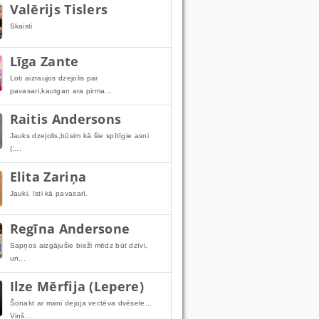
Valērijs Tislers
Skaisti
Līga Zante
Loti aizraujos dzejolis par
pavasari,kautgan ara pirma...
Raitis Andersons
Jauks dzejolis,būsim kā šie spītīgie asni
(:...
Elita Zariņa
Jauki, īsti kā pavasarī.
Regīna Andersone
Sapņos aizgājušie bieži mēdz būt dzīvi,
un...
Ilze Mērfija (Lepere)
Šonakt ar mani dejoja vectēva dvēsele...
Viņš...