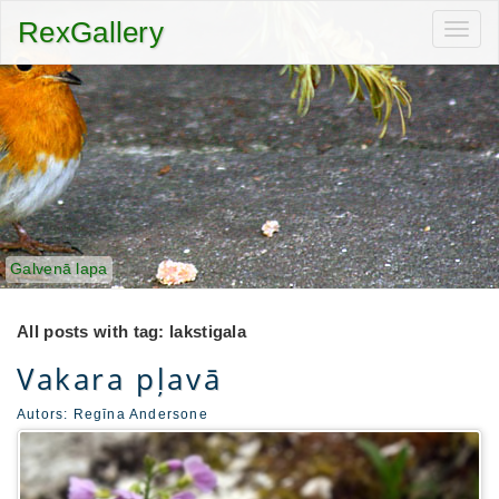
RexGallery
Toggl
navig
Galvenā lapa
All posts with tag: lakstigala
Vakara pļavā
Autors:
Regīna Andersone