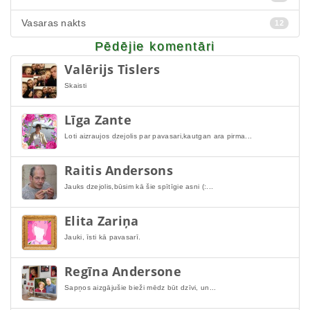
Vasaras nakts
12
Pēdējie komentāri
Valērijs Tislers
Skaisti
Līga Zante
Loti aizraujos dzejolis par pavasari,kautgan ara pirma...
Raitis Andersons
Jauks dzejolis,būsim kā šie spītīgie asni (:...
Elita Zariņa
Jauki, īsti kā pavasarī.
Regīna Andersone
Sapņos aizgājušie bieži mēdz būt dzīvi, un...