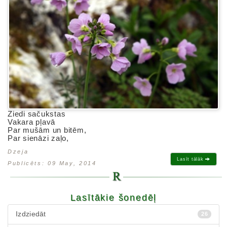
Ziedi sačukstas
Vakara pļavā
Par mušām un bitēm,
Par sienāzi zaļo,
Dzeja
Lasīt tālāk
Publicēts: 09 May, 2014
Lasītākie šonedēļ
Izdziedāt
26