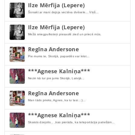
Ilze Mērfija (Lepere)
Šonakt ar mani dejoja vectēva dvēsele... Viņš...
Ilze Mērfija (Lepere)
Mežā sniegpulksteņi piesaulē zied un priecē mūs.
Regīna Andersone
Pie mums te, Skotijā, papardēs var krist...
***Agnese Kalniņa***
Nezin kā tur pie jums Skotijā, Latvijā...
Regīna Andersone
Man tāds prieks, Agnes, ka tu lasi...:)...
***Agnese Kalniņa***
Skaists dzejolis... ,kas pierāda, ka teleportācija patiešām...