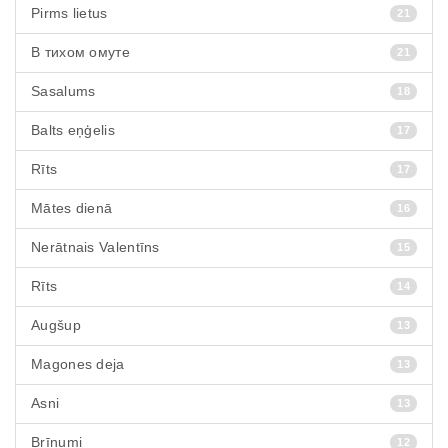
Pirms lietus
21
В тихом омуте
21
Sasalums
18
Balts eņģelis
17
Rīts
17
Mātes dienā
16
Nerātnais Valentīns
15
Rīts
14
Augšup
13
Magones deja
13
Asni
13
Brīnumi
12