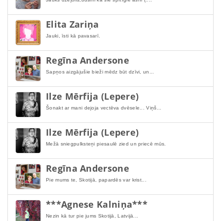
Elita Zariņa
Jauki, īsti kā pavasarī.
Regīna Andersone
Sapņos aizgājušie bieži mēdz būt dzīvi, un...
Ilze Mērfija (Lepere)
Šonakt ar mani dejoja vectēva dvēsele... Viņš...
Ilze Mērfija (Lepere)
Mežā sniegpulksteņi piesaulē zied un priecē mūs.
Regīna Andersone
Pie mums te, Skotijā, papardēs var krist...
***Agnese Kalniņa***
Nezin kā tur pie jums Skotijā, Latvijā...