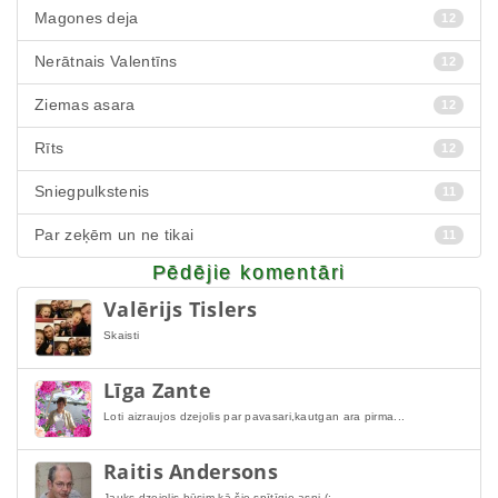
Magones deja
12
Nerātnais Valentīns
12
Ziemas asara
12
Rīts
12
Sniegpulkstenis
11
Par zeķēm un ne tikai
11
Pēdējie komentāri
Valērijs Tislers
Skaisti
Līga Zante
Loti aizraujos dzejolis par pavasari,kautgan ara pirma...
Raitis Andersons
Jauks dzejolis,būsim kā šie spītīgie asni (:...