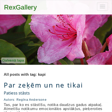
RexGallery
Toggl
navig
Galvenā lapa
All posts with tag: kapi
Par zeķēm un ne tikai
Patiess stāsts
Autors:
Regīna Andersone
Tas, par ko es stāstīšu, notika daudzus gadus atpakaļ.
Atmetīšu notikumu emocionālos apstākļus, pieķeroties