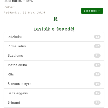
tikai notikumiem.
Raksti
Lasīt tālāk
Publicēts: 21 Mar, 2014
Lasītākie šonedēļ
Izdziedāt
32
Pirms lietus
22
Sasalums
21
Mātes dienā
17
Rīts
16
В тихом омуте
16
Balts eņģelis
15
Brīnumi
12