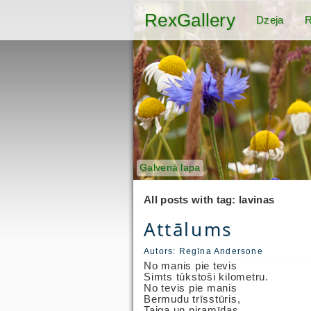
RexGallery
Dzeja
R
Galvenā lapa
All posts with tag: lavinas
Attālums
Autors:
Regīna Andersone
No manis pie tevis
Simts tūkstoši kilometru.
No tevis pie manis
Bermudu trīsstūris,
Taiga un piramīdas.