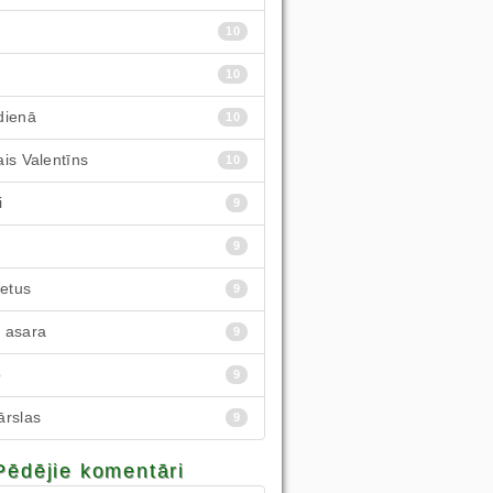
10
10
dienā
10
is Valentīns
10
i
9
9
ietus
9
 asara
9
p
9
ārslas
9
Pēdējie komentāri