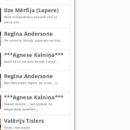
Ilze Mērfija (Lepere)
Mežā sniegpulksteņi piesaulē zied un
priecē mūs.
Regīna Andersone
Pie mums te, Skotijā, papardēs var krist...
***Agnese Kalniņa***
Nezin kā tur pie jums Skotijā, Latvijā...
Regīna Andersone
Man tāds prieks, Agnes, ka tu lasi...:)...
***Agnese Kalniņa***
Skaists dzejolis... ,kas pierāda, ka
teleportācija patiešām...
Valērijs Tislers
Smuki, man patika