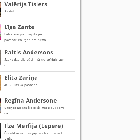
Valērijs Tislers
Skaisti
Līga Zante
Loti aizraujos dzejolis par
pavasari,kautgan ara pirma...
Raitis Andersons
Jauks dzejolis,būsim kā šie spītīgie asni
(:...
Elita Zariņa
Jauki, īsti kā pavasarī.
Regīna Andersone
Sapņos aizgājušie bieži mēdz būt dzīvi,
un...
Ilze Mērfija (Lepere)
Šonakt ar mani dejoja vectēva dvēsele...
Viņš...