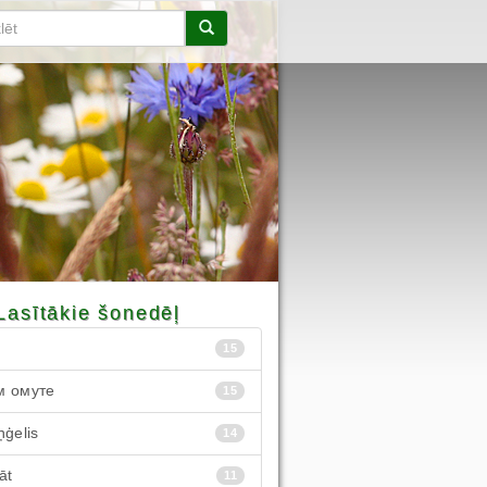
Lasītākie šonedēļ
15
м омуте
15
ņģelis
14
āt
11