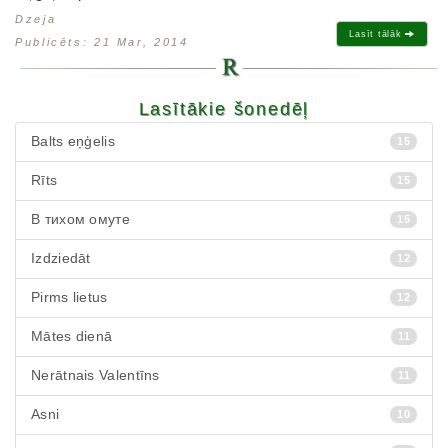
Dzeja
Lasīt tālāk
Publicēts: 21 Mar, 2014
Lasītākie šonedēļ
Balts eņģelis
15
Rīts
15
В тихом омуте
15
Izdziedāt
12
Pirms lietus
12
Mātes dienā
11
Nerātnais Valentīns
11
Asni
10