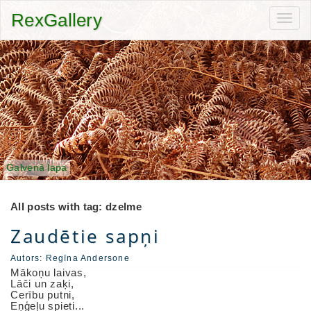
RexGallery
Toggl
navig
Galvenā lapa
All posts with tag: dzelme
Zaudētie sapņi
Autors:
Regīna Andersone
Mākoņu laivas,
Lāči un zaķi,
Cerību putni,
Eņģeļu spieti...