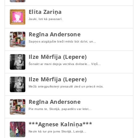
Elita Zariņa
Jauki, īsti kā pavasarī.
Regīna Andersone
Sapņos aizgājušie bieži mēdz būt dzīvi, un...
Ilze Mērfija (Lepere)
Šonakt ar mani dejoja vectēva dvēsele... Viņš...
Ilze Mērfija (Lepere)
Mežā sniegpulksteņi piesaulē zied un priecē mūs.
Regīna Andersone
Pie mums te, Skotijā, papardēs var krist...
***Agnese Kalniņa***
Nezin kā tur pie jums Skotijā, Latvijā...