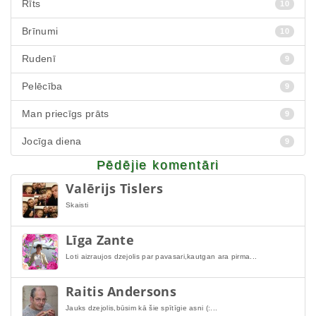
Rīts
10
Brīnumi
10
Rudenī
9
Pelēcība
9
Man priecīgs prāts
9
Jocīga diena
9
Pēdējie komentāri
Valērijs Tislers
Skaisti
Līga Zante
Loti aizraujos dzejolis par pavasari,kautgan ara pirma...
Raitis Andersons
Jauks dzejolis,būsim kā šie spītīgie asni (:...