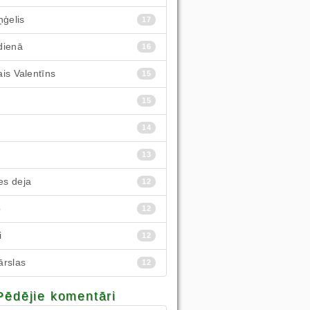
ņģelis
17
dienā
16
is Valentīns
15
15
14
13
s deja
12
p
12
i
12
ārslas
12
Pēdējie komentāri