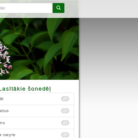
Lasītākie šonedēļ
āt
27
ietus
21
ms
21
м омуте
20