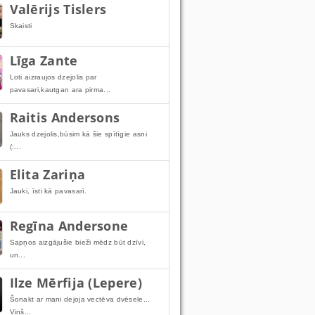
Valērijs Tislers
Skaisti
Līga Zante
Loti aizraujos dzejolis par
pavasari,kautgan ara pirma...
Raitis Andersons
Jauks dzejolis,būsim kā šie spītīgie asni
(:...
Elita Zariņa
Jauki, īsti kā pavasarī.
Regīna Andersone
Sapņos aizgājušie bieži mēdz būt dzīvi,
un...
Ilze Mērfija (Lepere)
Šonakt ar mani dejoja vectēva dvēsele...
Viņš...