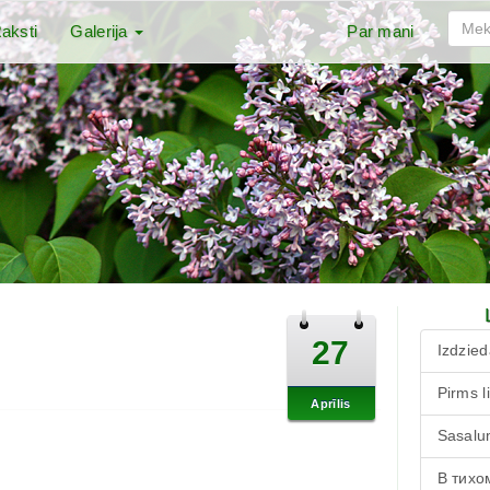
aksti
Galerija
Par mani
27
Izdzied
Pirms l
Aprīlis
Sasalu
В тихо