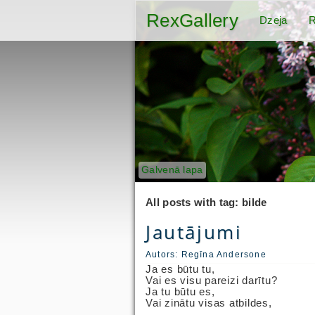
RexGallery
Dzeja
R
Galvenā lapa
All posts with tag: bilde
Jautājumi
Autors:
Regīna Andersone
Ja es būtu tu,
Vai es visu pareizi darītu?
Ja tu būtu es,
Vai zinātu visas atbildes,