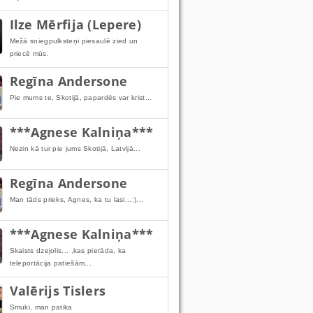
Ilze Mērfija (Lepere)
Mežā sniegpulksteņi piesaulē zied un
priecē mūs.
Regīna Andersone
Pie mums te, Skotijā, papardēs var krist...
***Agnese Kalniņa***
Nezin kā tur pie jums Skotijā, Latvijā...
Regīna Andersone
Man tāds prieks, Agnes, ka tu lasi...:)...
***Agnese Kalniņa***
Skaists dzejolis... ,kas pierāda, ka
teleportācija patiešām...
Valērijs Tislers
Smuki, man patika