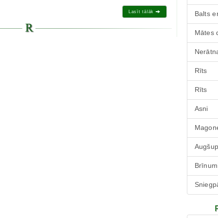
Lasīt tālāk
Balts e
Mātes 
Nerātna
Rīts
Rīts
Asni
Magone
Augšu
Brīnum
Sniegp