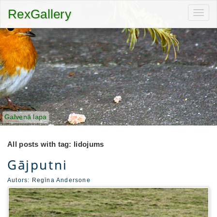
RexGallery
Toggl
navig
Galvenā lapa
All posts with tag: lidojums
Gājputni
Autors:
Regīna Andersone