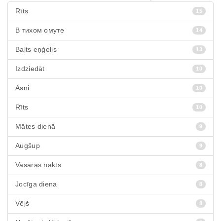
Rīts
15
В тихом омуте
14
Balts eņģelis
13
Izdziedāt
10
Asni
10
Rīts
10
Mātes dienā
9
Augšup
9
Vasaras nakts
8
Jocīga diena
8
Vējš
8