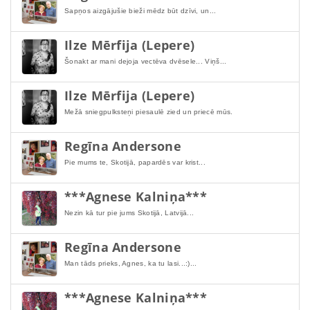
Sapņos aizgājušie bieži mēdz būt dzīvi, un...
Ilze Mērfija (Lepere)
Šonakt ar mani dejoja vectēva dvēsele... Viņš...
Ilze Mērfija (Lepere)
Mežā sniegpulksteņi piesaulē zied un priecē mūs.
Regīna Andersone
Pie mums te, Skotijā, papardēs var krist...
***Agnese Kalniņa***
Nezin kā tur pie jums Skotijā, Latvijā...
Regīna Andersone
Man tāds prieks, Agnes, ka tu lasi...:)...
***Agnese Kalniņa***