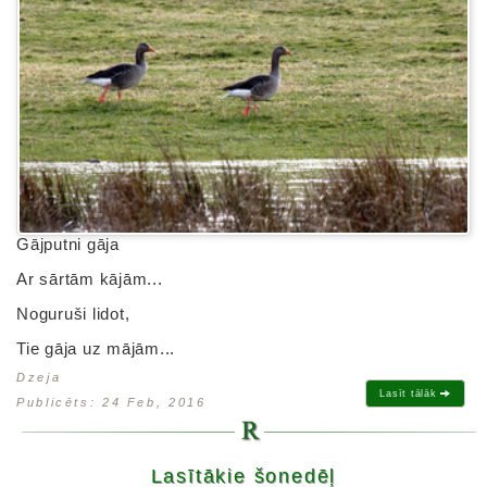
Gājputni gāja
Ar sārtām kājām...
Noguruši lidot,
Tie gāja uz mājām...
Dzeja
Lasīt tālāk
Publicēts: 24 Feb, 2016
Lasītākie šonedēļ