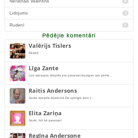
Nerātnais Valentīns
8
Lidojums
7
Rudenī
7
Pēdējie komentāri
Valērijs Tislers
Skaisti
Līga Zante
Loti aizraujos dzejolis par pavasari,kautgan ara pirma...
Raitis Andersons
Jauks dzejolis,būsim kā šie spītīgie asni (:...
Elita Zariņa
Jauki, īsti kā pavasarī.
Regīna Andersone