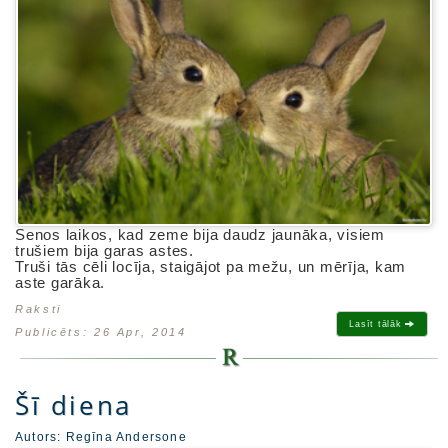
Senos laikos, kad zeme bija daudz jaunāka, visiem
trušiem bija garas astes.
Truši tās cēli locīja, staigājot pa mežu, un mērīja, kam
aste garāka.
Raksti
Lasīt tālāk
Publicēts: 26 Apr, 2014
Šī diena
Autors:
Regīna Andersone