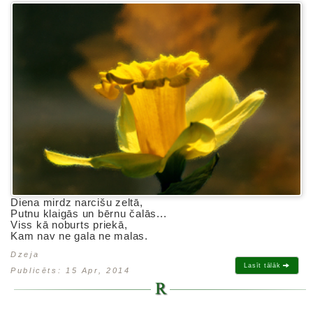
Diena mirdz narcišu zeltā,
Putnu klaigās un bērnu čalās...
Viss kā noburts priekā,
Kam nav ne gala ne malas.
Dzeja
Lasīt tālāk
Publicēts: 15 Apr, 2014