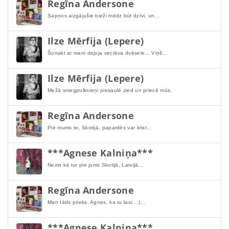
Regīna Andersone
Sapņos aizgājušie bieži mēdz būt dzīvi, un...
Ilze Mērfija (Lepere)
Šonakt ar mani dejoja vectēva dvēsele... Viņš...
Ilze Mērfija (Lepere)
Mežā sniegpulksteņi piesaulē zied un priecē mūs.
Regīna Andersone
Pie mums te, Skotijā, papardēs var krist...
***Agnese Kalniņa***
Nezin kā tur pie jums Skotijā, Latvijā...
Regīna Andersone
Man tāds prieks, Agnes, ka tu lasi...:)...
***Agnese Kalniņa***