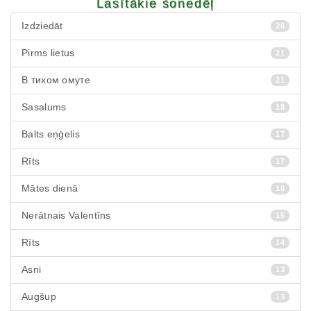
Lasītākie šonedēļ
Izdziedāt
26
Pirms lietus
21
В тихом омуте
21
Sasalums
18
Balts eņģelis
17
Rīts
17
Mātes dienā
16
Nerātnais Valentīns
15
Rīts
14
Asni
13
Augšup
13