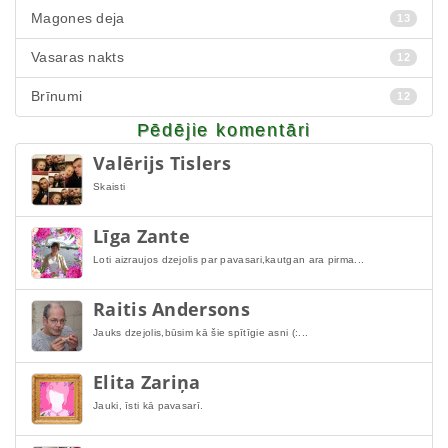
Magones deja
13
Vasaras nakts
12
Brīnumi
12
Pēdējie komentāri
Valērijs Tislers
Skaisti
Līga Zante
Loti aizraujos dzejolis par pavasari,kautgan ara pirma...
Raitis Andersons
Jauks dzejolis,būsim kā šie spītīgie asni (:...
Elita Zariņa
Jauki, īsti kā pavasarī.