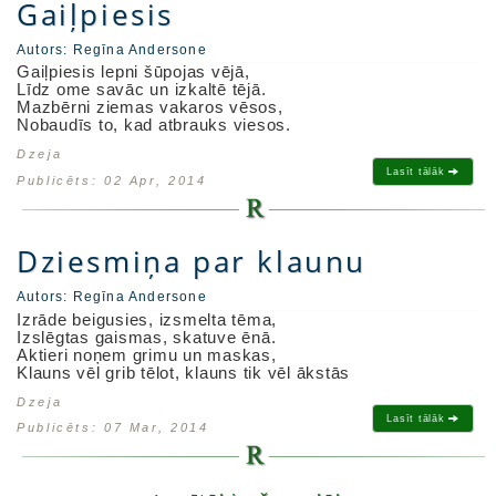
Gaiļpiesis
Autors:
Regīna Andersone
Gaiļpiesis lepni šūpojas vējā,
Līdz ome savāc un izkaltē tējā.
Mazbērni ziemas vakaros vēsos,
Nobaudīs to, kad atbrauks viesos.
Dzeja
Lasīt tālāk
Publicēts: 02 Apr, 2014
Dziesmiņa par klaunu
Autors:
Regīna Andersone
Izrāde beigusies, izsmelta tēma,
Izslēgtas gaismas, skatuve ēnā.
Aktieri noņem grimu un maskas,
Klauns vēl grib tēlot, klauns tik vēl ākstās
Dzeja
Lasīt tālāk
Publicēts: 07 Mar, 2014