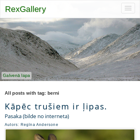
RexGallery
Toggl
navig
Galvenā lapa
All posts with tag: berni
Kāpēc trušiem ir ļipas.
Pasaka (bilde no interneta)
Autors:
Regīna Andersone