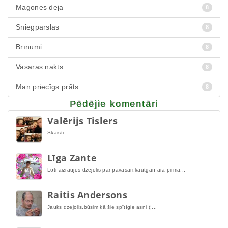
Magones deja
8
Sniegpārslas
8
Brīnumi
8
Vasaras nakts
8
Man priecīgs prāts
8
Pēdējie komentāri
Valērijs Tislers
Skaisti
Līga Zante
Loti aizraujos dzejolis par pavasari,kautgan ara pirma...
Raitis Andersons
Jauks dzejolis,būsim kā šie spītīgie asni (:...