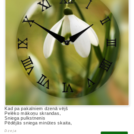
Kad pa pakalniem dzenā vējš
Pelēko mākoņu skrandas,
Sniega pulkstnenis
Pēdējās sniega minūtes skaita,
Dzeja