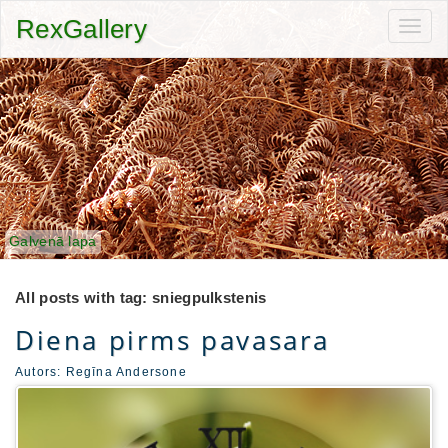
RexGallery
Toggl
navig
Galvenā lapa
All posts with tag: sniegpulkstenis
Diena pirms pavasara
Autors:
Regīna Andersone