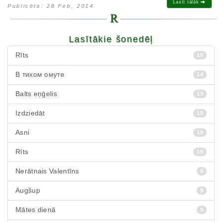
Lasīt tālāk
Publicēts: 28 Feb, 2014
Lasītākie šonedēļ
Rīts
15
В тихом омуте
14
Balts eņģelis
13
Izdziedāt
10
Asni
10
Rīts
10
Nerātnais Valentīns
9
Augšup
9
Mātes dienā
9