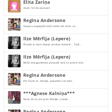
Elita Zariņa
Jauki, īsti kā pavasarī.
Regīna Andersone
Sapņos aizgājušie bieži mēdz būt dzīvi, un...
Ilze Mērfija (Lepere)
Šonakt ar mani dejoja vectēva dvēsele... Viņš...
Ilze Mērfija (Lepere)
Mežā sniegpulksteņi piesaulē zied un priecē mūs.
Regīna Andersone
Pie mums te, Skotijā, papardēs var krist...
***Agnese Kalniņa***
Nezin kā tur pie jums Skotijā, Latvijā...
Regīna Andersone