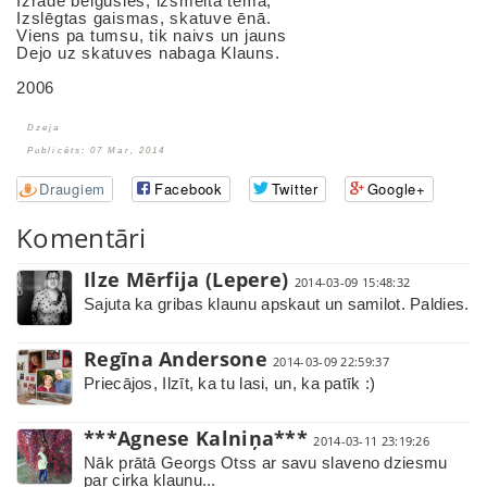
Izrāde beigusies, izsmelta tēma,
Izslēgtas gaismas, skatuve ēnā.
Viens pa tumsu, tik naivs un jauns
Dejo uz skatuves nabaga Klauns.
2006
Dzeja
Publicēts: 07 Mar, 2014
Draugiem
Facebook
Twitter
Google+
Komentāri
Ilze Mērfija (Lepere)
2014-03-09 15:48:32
Sajuta ka gribas klaunu apskaut un samilot. Paldies.
Regīna Andersone
2014-03-09 22:59:37
Priecājos, Ilzīt, ka tu lasi, un, ka patīk :)
***Agnese Kalniņa***
2014-03-11 23:19:26
Nāk prātā Georgs Otss ar savu slaveno dziesmu
par cirka klaunu...