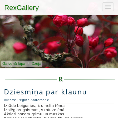
RexGallery
Toggl
navig
Galvenā lapa
Dzeja
Dziesmiņa par klaunu
Autors:
Regīna Andersone
Izrāde beigusies, izsmelta tēma,
Izslēgtas gaismas, skatuve ēnā.
Aktieri noņem grimu un maskas,