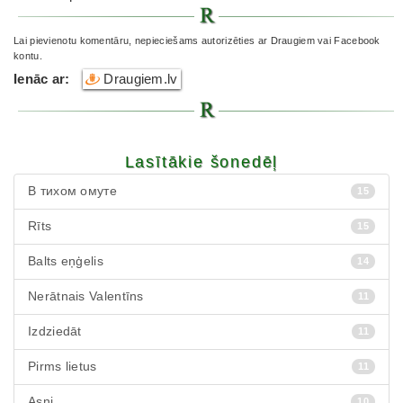
Lai pievienotu komentāru, nepieciešams autorizēties ar Draugiem vai Facebook
kontu.
Ienāc ar:
Draugiem.lv
Lasītākie šonedēļ
В тихом омуте
15
Rīts
15
Balts eņģelis
14
Nerātnais Valentīns
11
Izdziedāt
11
Pirms lietus
11
Asni
10