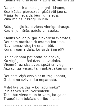
Klauns vēl grib tēlot, klauns tik vēl ākstās
.
Daudziem ir apnicis jocīgais klauns,
Bez kādas pieredzes, gluži vēl jauns.
Mājās to negaida bērni un sieva,
Viņa mājas ir krogi un iela.
Būtu jel bijis kaut viens vienīgs draugs,
Kas viņu mājās gaidīs un sauks.
Klauns vēl dejo, gar aizkariem tvarstās,
Bet zem maskas rit asaras karstas.
Nav nemaz viegli vienam būt,
Kuram gan ir daļa, ko sirds šim jūt?
Un nevienam pat prātā neienāks,
Ka viņš jūtas šai dzīvē savādāks.
Vienmēr uz skatuves spoži un viegli
Aizrauj tas visus, tam apkārt skan smiekli.
Bet pats viņš dzīvo ar milzīgu nastu,
Gaidot no dzīves ko neparastu.
Mīlēt tas baidās – ko tādu nieku?
Ielaist sev sirdī svešinieku?
Taču būt vienam un brīvam, kā gaiss,
Traucē tam tukšais cerību maiss.