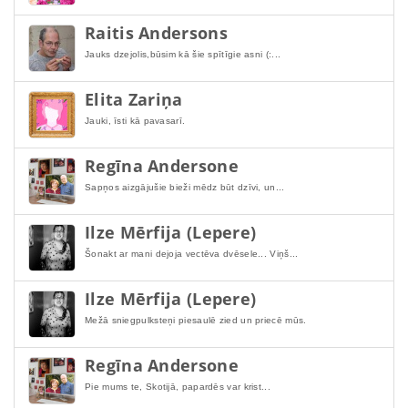
Raitis Andersons
Jauks dzejolis,būsim kā šie spītīgie asni (:...
Elita Zariņa
Jauki, īsti kā pavasarī.
Regīna Andersone
Sapņos aizgājušie bieži mēdz būt dzīvi, un...
Ilze Mērfija (Lepere)
Šonakt ar mani dejoja vectēva dvēsele... Viņš...
Ilze Mērfija (Lepere)
Mežā sniegpulksteņi piesaulē zied un priecē mūs.
Regīna Andersone
Pie mums te, Skotijā, papardēs var krist...