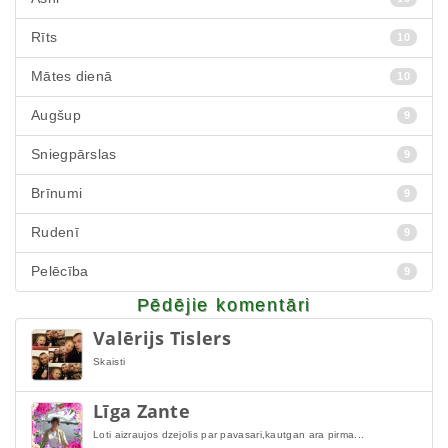
Rīts
10
Mātes dienā
10
Augšup
9
Sniegpārslas
9
Brīnumi
9
Rudenī
9
Pelēcība
9
Pēdējie komentāri
Valērijs Tislers
Skaisti
Līga Zante
Loti aizraujos dzejolis par pavasari,kautgan ara pirma...