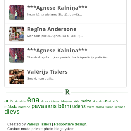
***Agnese Kalniņa***
Nezin kā tur pie jums Skotijā, Latvijā...
Regīna Andersone
Man tāds prieks, Agnes, ka tu lasi...:)...
***Agnese Kalniņa***
Skaists dzejolis... ,kas pierāda, ka teleportācija patiešām...
Valērijs Tislers
Smuki, man patika
ēna
acis
asaras
maize
zirneklis
rētas
cinisms
lidojums
kūla
skanēt
pavasaris
bērni
ūdens
māksla
nākotne
miers
sarma
trakie
liesmas
dievs
Created by
Valerijs Tislers
|
Responsive design
.
Custom made private photo blog system.