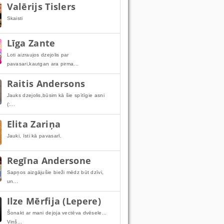
Valērijs Tislers
Skaisti
Līga Zante
Loti aizraujos dzejolis par
pavasari,kautgan ara pirma...
Raitis Andersons
Jauks dzejolis,būsim kā šie spītīgie asni
(:...
Elita Zariņa
Jauki, īsti kā pavasarī.
Regīna Andersone
Sapņos aizgājušie bieži mēdz būt dzīvi,
un...
Ilze Mērfija (Lepere)
Šonakt ar mani dejoja vectēva dvēsele...
Viņš...