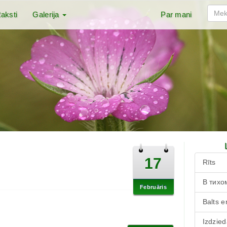
aksti
Galerija
Par mani
17
Rīts
В тихо
Februāris
Balts e
Izdzied