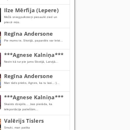
Ilze Mērfija (Lepere)
Mežā sniegpulksteņi piesaulē zied un
priecē mūs.
Regīna Andersone
Pie mums te, Skotijā, papardēs var krist...
***Agnese Kalniņa***
Nezin kā tur pie jums Skotijā, Latvijā...
Regīna Andersone
Man tāds prieks, Agnes, ka tu lasi...:)...
***Agnese Kalniņa***
Skaists dzejolis... ,kas pierāda, ka
teleportācija patiešām...
Valērijs Tislers
Smuki, man patika