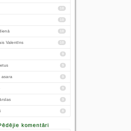
10
10
dienā
10
is Valentīns
10
9
ietus
9
 asara
9
p
9
ārslas
9
i
8
Pēdējie komentāri