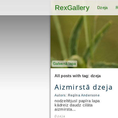
RexGallery
Dzeja
R
Galvenā lapa
All posts with tag: dzeja
Aizmirstā dzeja
Autors:
Regīna Andersone
nodzeltējusī papīra lapa
kādreiz daudz cilāta
aizmirsta...
Dzeja