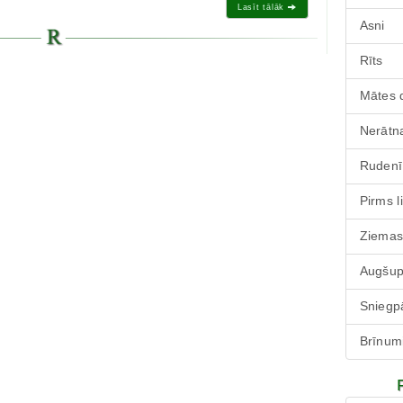
Lasīt tālāk
Asni
Rīts
Mātes 
Nerātna
Rudenī
Pirms l
Ziemas
Augšu
Sniegp
Brīnum