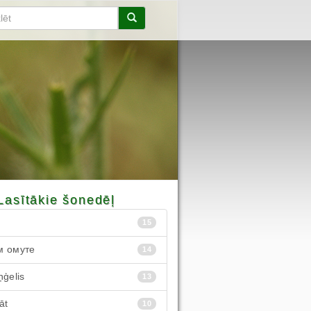
Lasītākie šonedēļ
15
м омуте
14
ņģelis
13
āt
10