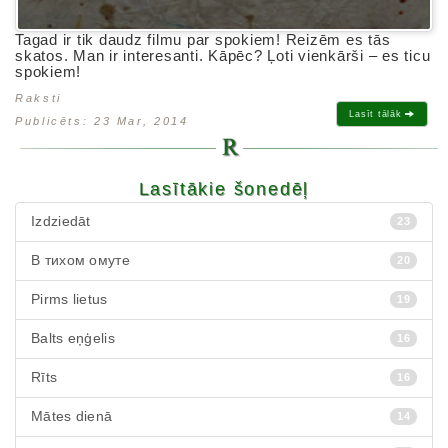
Tagad ir tik daudz filmu par spokiem! Reizēm es tās
skatos. Man ir interesanti. Kāpēc? Ļoti vienkārši – es ticu
spokiem!
Raksti
Lasīt tālāk
Publicēts: 23 Mar, 2014
Lasītākie šonedēļ
Izdziedāt
23
В тихом омуте
20
Pirms lietus
19
Balts eņģelis
16
Rīts
16
Mātes dienā
14