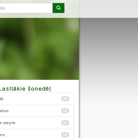
Lasītākie šonedēļ
āt
26
ietus
21
м омуте
21
ms
19