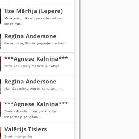
Ilze Mērfija (Lepere)
Mežā sniegpulksteņi piesaulē zied un
priecē mūs.
Regīna Andersone
Pie mums te, Skotijā, papardēs var krist...
***Agnese Kalniņa***
Nezin kā tur pie jums Skotijā, Latvijā...
Regīna Andersone
Man tāds prieks, Agnes, ka tu lasi...:)...
***Agnese Kalniņa***
Skaists dzejolis... ,kas pierāda, ka
teleportācija patiešām...
Valērijs Tislers
Smuki, man patika