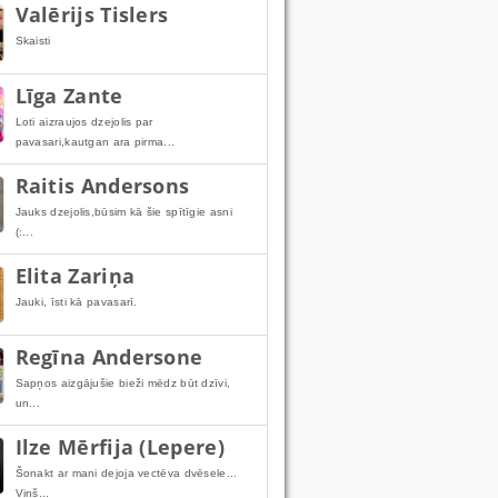
Valērijs Tislers
Skaisti
Līga Zante
Loti aizraujos dzejolis par
pavasari,kautgan ara pirma...
Raitis Andersons
Jauks dzejolis,būsim kā šie spītīgie asni
(:...
Elita Zariņa
Jauki, īsti kā pavasarī.
Regīna Andersone
Sapņos aizgājušie bieži mēdz būt dzīvi,
un...
Ilze Mērfija (Lepere)
Šonakt ar mani dejoja vectēva dvēsele...
Viņš...