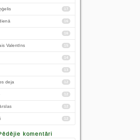
ņģelis
17
dienā
16
16
is Valentīns
15
14
13
s deja
12
p
12
ārslas
12
i
12
Pēdējie komentāri