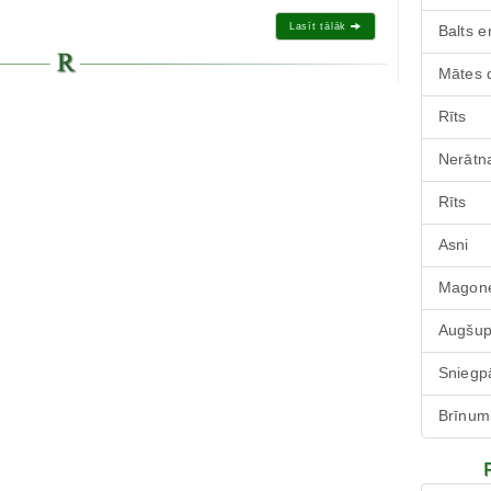
Lasīt tālāk
Balts e
Mātes 
Rīts
Nerātna
Rīts
Asni
Magone
Augšu
Sniegp
Brīnum