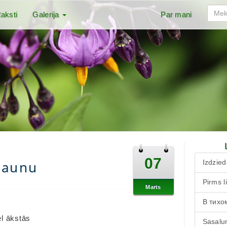
aksti
Galerija
Par mani
07
launu
Izdzied
Pirms l
Marts
В тихо
ēl ākstās
Sasalu