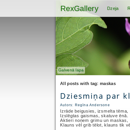
RexGallery
Dzeja
R
Galvenā lapa
All posts with tag: maskas
Dziesmiņa par k
Autors:
Regīna Andersone
Izrāde beigusies, izsmelta tēma,
Izslēgtas gaismas, skatuve ēnā.
Aktieri noņem grimu un maskas,
Klauns vēl grib tēlot, klauns tik v