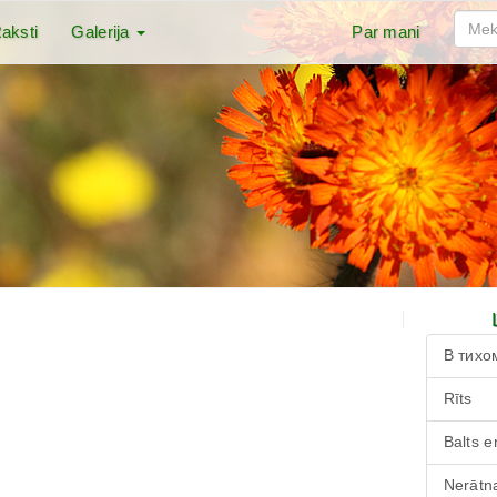
aksti
Galerija
Par mani
В тихо
Rīts
Balts e
Nerātna