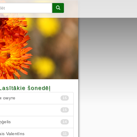
Lasītākie šonedēļ
м омуте
15
15
ņģelis
14
is Valentīns
11