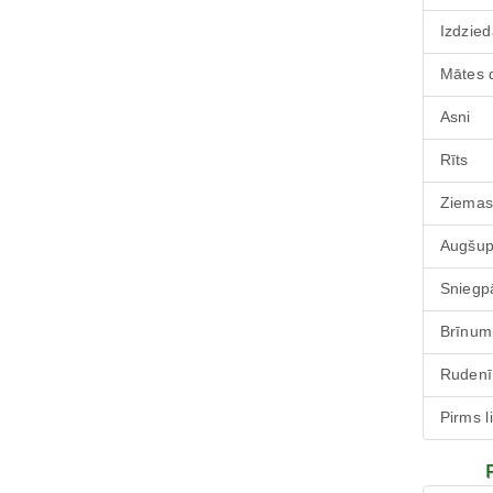
Izdzied
Mātes 
Asni
Rīts
Ziemas
Augšu
Sniegp
Brīnum
Rudenī
Pirms l