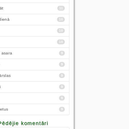
āt
11
dienā
10
10
10
 asara
9
p
9
ārslas
9
i
9
9
ietus
9
Pēdējie komentāri