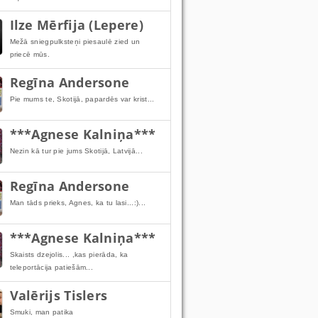
Ilze Mērfija (Lepere)
Mežā sniegpulksteņi piesaulē zied un
priecē mūs.
Regīna Andersone
Pie mums te, Skotijā, papardēs var krist...
***Agnese Kalniņa***
Nezin kā tur pie jums Skotijā, Latvijā...
Regīna Andersone
Man tāds prieks, Agnes, ka tu lasi...:)...
***Agnese Kalniņa***
Skaists dzejolis... ,kas pierāda, ka
teleportācija patiešām...
Valērijs Tislers
Smuki, man patika