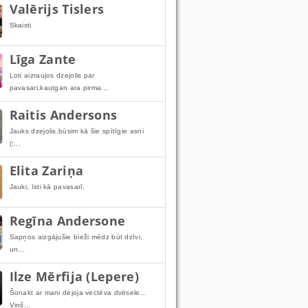
Valērijs Tislers
Skaisti
Līga Zante
Loti aizraujos dzejolis par
pavasari,kautgan ara pirma...
Raitis Andersons
Jauks dzejolis,būsim kā šie spītīgie asni
(:...
Elita Zariņa
Jauki, īsti kā pavasarī.
Regīna Andersone
Sapņos aizgājušie bieži mēdz būt dzīvi,
un...
Ilze Mērfija (Lepere)
Šonakt ar mani dejoja vectēva dvēsele...
Viņš...