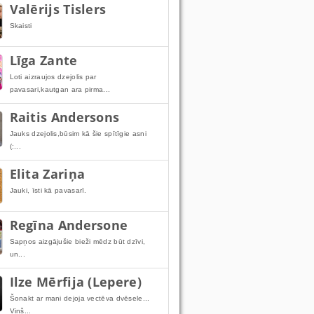
Valērijs Tislers
Skaisti
Līga Zante
Loti aizraujos dzejolis par
pavasari,kautgan ara pirma...
Raitis Andersons
Jauks dzejolis,būsim kā šie spītīgie asni
(:...
Elita Zariņa
Jauki, īsti kā pavasarī.
Regīna Andersone
Sapņos aizgājušie bieži mēdz būt dzīvi,
un...
Ilze Mērfija (Lepere)
Šonakt ar mani dejoja vectēva dvēsele...
Viņš...