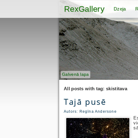
RexGallery
Dzeja
R
Galvenā lapa
All posts with tag: skistitava
Tajā pusē
Autors:
Regīna Andersone
E
vi
s