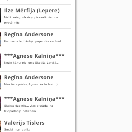
Ilze Mērfija (Lepere)
Mežā sniegpulksteņi piesaulē zied un
priecē mūs.
Regīna Andersone
Pie mums te, Skotijā, papardēs var krist...
***Agnese Kalniņa***
Nezin kā tur pie jums Skotijā, Latvijā...
Regīna Andersone
Man tāds prieks, Agnes, ka tu lasi...:)...
***Agnese Kalniņa***
Skaists dzejolis... ,kas pierāda, ka
teleportācija patiešām...
Valērijs Tislers
Smuki, man patika