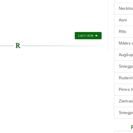
Nerātna
Asni
Rīts
Lasīt tālāk
Mātes 
Augšu
Sniegp
Rudenī
Pirms l
Ziemas
Sniegpu