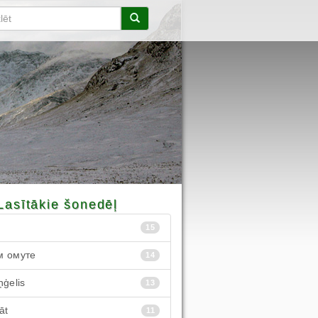
Lasītākie šonedēļ
15
м омуте
14
ņģelis
13
āt
11