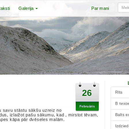
aksti
Galerija
Par mani
26
Rīts
В тихо
Februāris
s savu stāstu sākšu uzreiz no
dus, izlaižot pašu sākumu, kad , mirstot tēvam,
Balts e
āpes kāpa pār dvēseles malām.
Izdzied