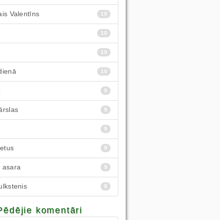
is Valentīns
10
10
10
dienā
10
p
9
ārslas
9
9
ietus
9
 asara
9
lkstenis
8
Pēdējie komentāri