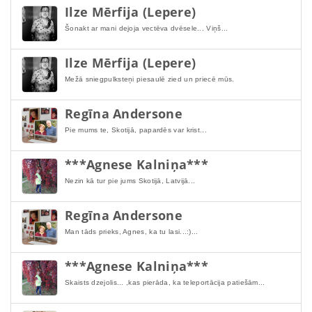
Ilze Mērfija (Lepere)
Šonakt ar mani dejoja vectēva dvēsele... Viņš...
Ilze Mērfija (Lepere)
Mežā sniegpulksteņi piesaulē zied un priecē mūs.
Regīna Andersone
Pie mums te, Skotijā, papardēs var krist...
***Agnese Kalniņa***
Nezin kā tur pie jums Skotijā, Latvijā...
Regīna Andersone
Man tāds prieks, Agnes, ka tu lasi...:)...
***Agnese Kalniņa***
Skaists dzejolis... ,kas pierāda, ka teleportācija patiešām...