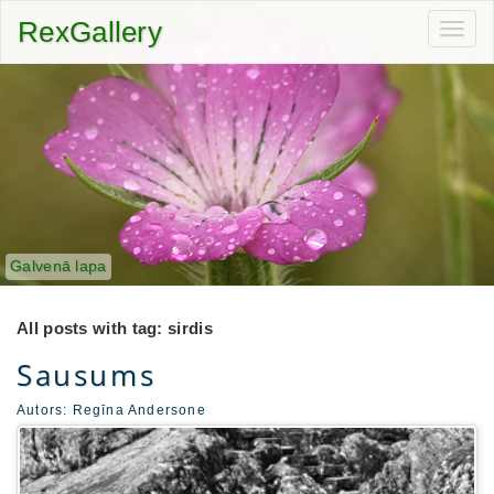
RexGallery
Toggl
navig
Galvenā lapa
All posts with tag: sirdis
Sausums
Autors:
Regīna Andersone