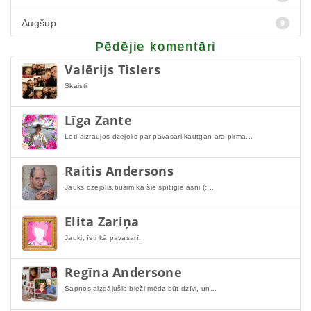
Augšup
9
Pēdējie komentāri
Valērijs Tislers
Skaisti
Līga Zante
Loti aizraujos dzejolis par pavasari,kautgan ara pirma...
Raitis Andersons
Jauks dzejolis,būsim kā šie spītīgie asni (:...
Elita Zariņa
Jauki, īsti kā pavasarī.
Regīna Andersone
Sapņos aizgājušie bieži mēdz būt dzīvi, un...