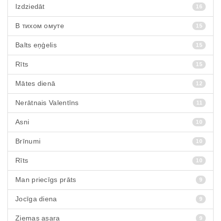
Izdziedāt
16
В тихом омуте
15
Balts eņģelis
15
Rīts
15
Mātes dienā
12
Nerātnais Valentīns
11
Asni
10
Brīnumi
10
Rīts
10
Man priecīgs prāts
9
Jocīga diena
9
Ziemas asara
9