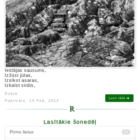
Iestājas sausums,
Izžūst jūtas,
Izsīkst asaras,
Izkalst sirdis,
Dzeja
Lasīt tālāk
Publicēts: 15 Feb, 2015
Lasītākie šonedēļ
Pirms lietus
17