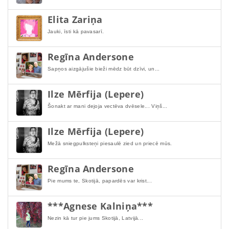
Elita Zariņa
Jauki, īsti kā pavasarī.
Regīna Andersone
Sapņos aizgājušie bieži mēdz būt dzīvi, un...
Ilze Mērfija (Lepere)
Šonakt ar mani dejoja vectēva dvēsele... Viņš...
Ilze Mērfija (Lepere)
Mežā sniegpulksteņi piesaulē zied un priecē mūs.
Regīna Andersone
Pie mums te, Skotijā, papardēs var krist...
***Agnese Kalniņa***
Nezin kā tur pie jums Skotijā, Latvijā...