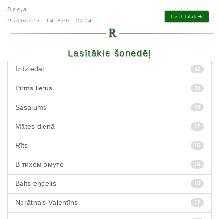
Dzeja
Lasīt tālāk
Publicēts: 14 Feb, 2014
Lasītākie šonedēļ
Izdziedāt
32
Pirms lietus
22
Sasalums
20
Mātes dienā
17
Rīts
16
В тихом омуте
16
Balts eņģelis
15
Nerātnais Valentīns
12