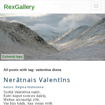
RexGallery
Toggl
navig
Galvenā lapa
All posts with tag: valentina diena
Nerātnais Valentīns
Autors:
Regīna Andersone
Svētā Valentīna naktī,
Kūtri kūpot sveces daktij,
Meitas aizrautīgi zīlē,
Vai būs kāds, kas viņas mīlē.