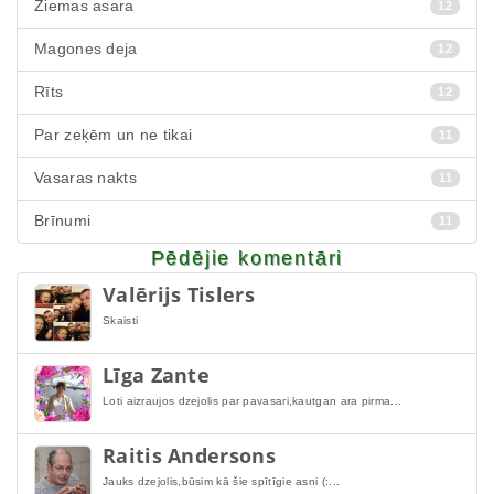
Ziemas asara
12
Magones deja
12
Rīts
12
Par zeķēm un ne tikai
11
Vasaras nakts
11
Brīnumi
11
Pēdējie komentāri
Valērijs Tislers
Skaisti
Līga Zante
Loti aizraujos dzejolis par pavasari,kautgan ara pirma...
Raitis Andersons
Jauks dzejolis,būsim kā šie spītīgie asni (:...