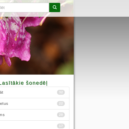
Lasītākie šonedēļ
āt
32
ietus
22
ms
20
17