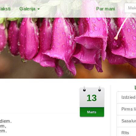
aksti
Galerija
Par mani
13
Izdzied
Pirms l
Marts
ediem.
Sasalu
em,
em.
Rīts