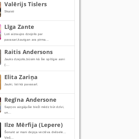
Valērijs Tislers
Skaisti
Līga Zante
Loti aizraujos dzejolis par
pavasari,kautgan ara pirma...
Raitis Andersons
Jauks dzejolis,būsim kā šie spītīgie asni
(:...
Elita Zariņa
Jauki, īsti kā pavasarī.
Regīna Andersone
Sapņos aizgājušie bieži mēdz būt dzīvi,
un...
Ilze Mērfija (Lepere)
Šonakt ar mani dejoja vectēva dvēsele...
Viņš...