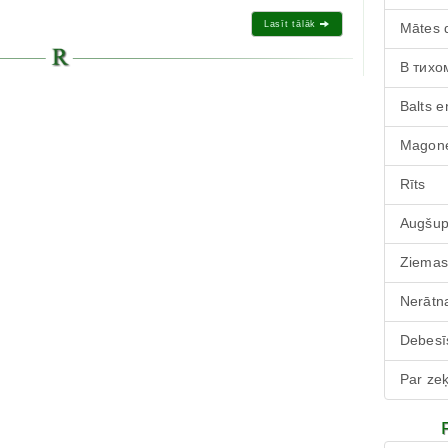
Lasīt tālāk
Mātes 
В тихо
Balts e
Magone
Rīts
Augšu
Ziemas
Nerātna
Debesī
Par zeķ