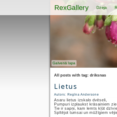
RexGallery
Dzeja
R
Galvenā lapa
All posts with tag: driksnas
Lietus
Autors:
Regīna Andersone
Asaru lietus izskalo dvēseli,
Pumpuri izplaukst krāsainiem zi
Tie ir sapņi, kam lemts kļūt dzīvi
Spītējot tumsai un mūžīgiem vēji