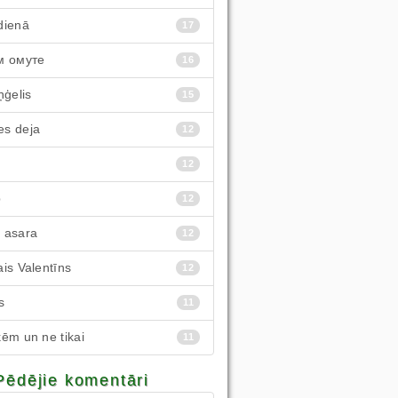
dienā
17
м омуте
16
ņģelis
15
s deja
12
12
p
12
 asara
12
is Valentīns
12
s
11
ēm un ne tikai
11
Pēdējie komentāri