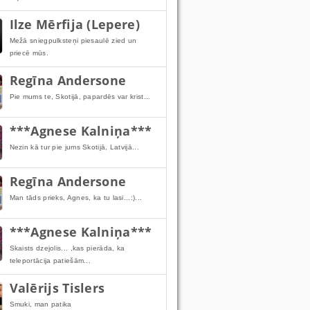
Ilze Mērfija (Lepere)
Mežā sniegpulksteņi piesaulē zied un
priecē mūs.
Regīna Andersone
Pie mums te, Skotijā, papardēs var krist...
***Agnese Kalniņa***
Nezin kā tur pie jums Skotijā, Latvijā...
Regīna Andersone
Man tāds prieks, Agnes, ka tu lasi...:)...
***Agnese Kalniņa***
Skaists dzejolis... ,kas pierāda, ka
teleportācija patiešām...
Valērijs Tislers
Smuki, man patika