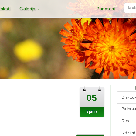
aksti
Galerija
Par mani
05
В тихо
Balts e
Aprīlis
Rīts
Izdzied