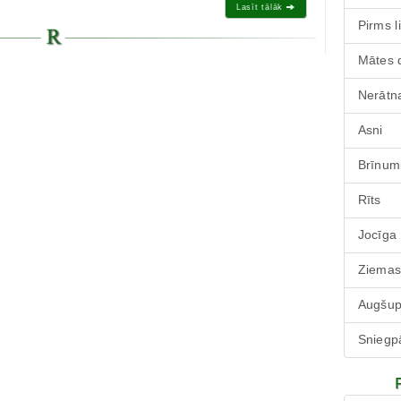
Lasīt tālāk
Pirms l
Mātes 
Nerātna
Asni
Brīnum
Rīts
Jocīga
Ziemas
Augšu
Sniegp