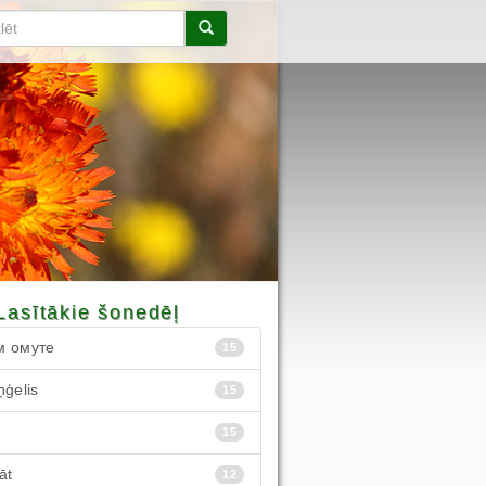
Lasītākie šonedēļ
м омуте
15
ņģelis
15
15
āt
12