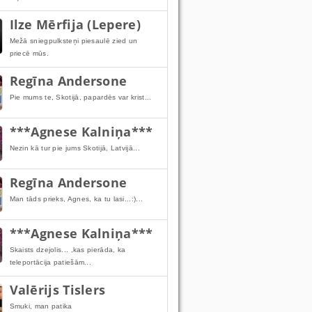
Ilze Mērfija (Lepere)
Mežā sniegpulksteņi piesaulē zied un
priecē mūs.
Regīna Andersone
Pie mums te, Skotijā, papardēs var krist...
***Agnese Kalniņa***
Nezin kā tur pie jums Skotijā, Latvijā...
Regīna Andersone
Man tāds prieks, Agnes, ka tu lasi...:)...
***Agnese Kalniņa***
Skaists dzejolis... ,kas pierāda, ka
teleportācija patiešām...
Valērijs Tislers
Smuki, man patika