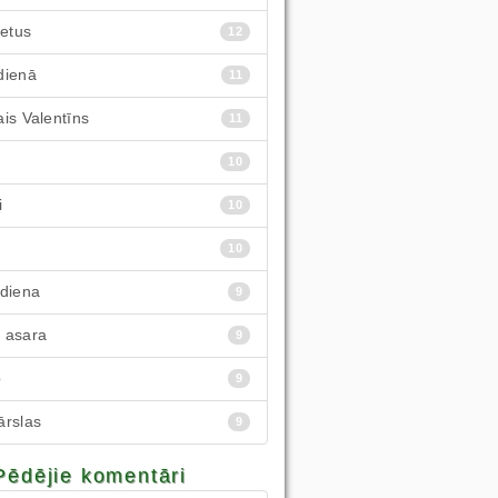
ietus
12
dienā
11
is Valentīns
11
10
i
10
10
 diena
9
 asara
9
p
9
ārslas
9
Pēdējie komentāri