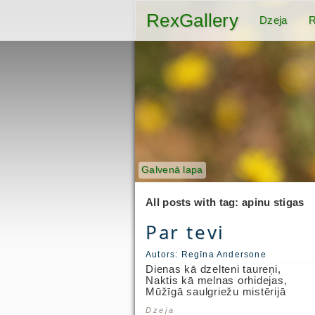
RexGallery
Dzeja
R
Galvenā lapa
All posts with tag: apinu stigas
Par tevi
Autors:
Regīna Andersone
Dienas kā dzelteni taureņi,
Naktis kā melnas orhidejas,
Mūžīgā saulgriežu mistērijā
Dzeja