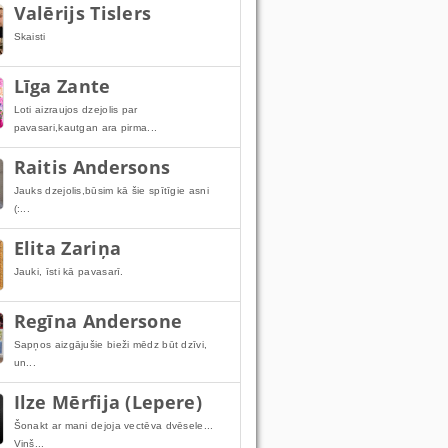
Valērijs Tislers
Skaisti
Līga Zante
Loti aizraujos dzejolis par
pavasari,kautgan ara pirma...
Raitis Andersons
Jauks dzejolis,būsim kā šie spītīgie asni
(:...
Elita Zariņa
Jauki, īsti kā pavasarī.
Regīna Andersone
Sapņos aizgājušie bieži mēdz būt dzīvi,
un...
Ilze Mērfija (Lepere)
Šonakt ar mani dejoja vectēva dvēsele...
Viņš...