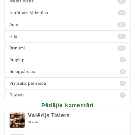
Mātes dienā
12
Nerātnais Valentīns
11
Asni
10
Rīts
10
Brīnumi
10
Augšup
9
Sniegpārslas
9
Vistīrākā patiesība
9
Rudenī
9
Pēdējie komentāri
Valērijs Tislers
Skaisti