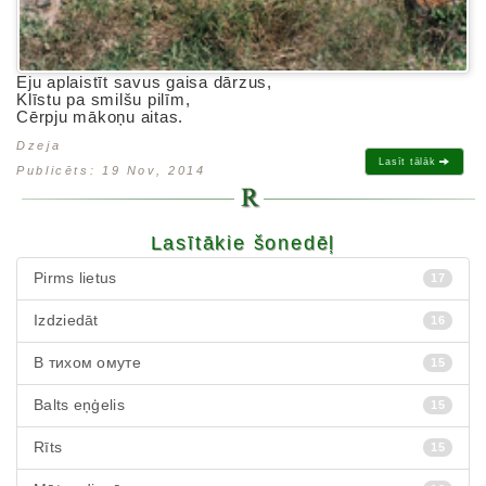
Eju aplaistīt savus gaisa dārzus,
Klīstu pa smilšu pilīm,
Cērpju mākoņu aitas.
Dzeja
Lasīt tālāk
Publicēts: 19 Nov, 2014
Lasītākie šonedēļ
Pirms lietus
17
Izdziedāt
16
В тихом омуте
15
Balts eņģelis
15
Rīts
15