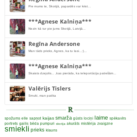
Pie mums te, Skotijā, papardēs var krist...
***Agnese Kalniņa***
Nezin kā tur pie jums Skotijā, Latvijā...
Regīna Andersone
Man tāds prieks, Agnes, ka tu lasi...:)...
***Agnese Kalniņa***
Skaists dzejolis... ,kas pierāda, ka teleportācija patiešām...
Valērijs Tislers
Smuki, man patika
laime
smarža
kaijas
spožums
elle
sapņot
gūsts
lociņi
spēkavīrs
portrets
gailis
bēda
pumpuri
akurāts
mistērija
zvaigzne
skotija
smiekli
prieks
klauns