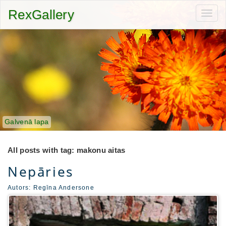
RexGallery
Toggl
navig
Galvenā lapa
All posts with tag: makonu aitas
Nepāries
Autors:
Regīna Andersone