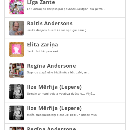
Līga Zante
Loti aizraujos dzejolis par pavasari,kautgan ara pirma...
Raitis Andersons
Jauks dzejolis,būsim kā šie spītīgie asni (:...
Elita Zariņa
Jauki, īsti kā pavasarī.
Regīna Andersone
Sapņos aizgājušie bieži mēdz būt dzīvi, un...
Ilze Mērfija (Lepere)
Šonakt ar mani dejoja vectēva dvēsele... Viņš...
Ilze Mērfija (Lepere)
Mežā sniegpulksteņi piesaulē zied un priecē mūs.
Regīna Andersone