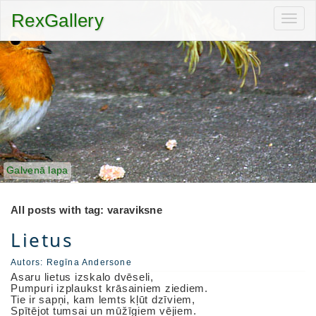
RexGallery
Toggl
navig
Galvenā lapa
All posts with tag: varaviksne
Lietus
Autors:
Regīna Andersone
Asaru lietus izskalo dvēseli,
Pumpuri izplaukst krāsainiem ziediem.
Tie ir sapņi, kam lemts kļūt dzīviem,
Spītējot tumsai un mūžīgiem vējiem.