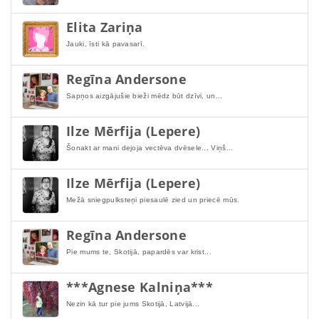
Elita Zariņa
Jauki, īsti kā pavasarī.
Regīna Andersone
Sapņos aizgājušie bieži mēdz būt dzīvi, un...
Ilze Mērfija (Lepere)
Šonakt ar mani dejoja vectēva dvēsele... Viņš...
Ilze Mērfija (Lepere)
Mežā sniegpulksteņi piesaulē zied un priecē mūs.
Regīna Andersone
Pie mums te, Skotijā, papardēs var krist...
***Agnese Kalniņa***
Nezin kā tur pie jums Skotijā, Latvijā...