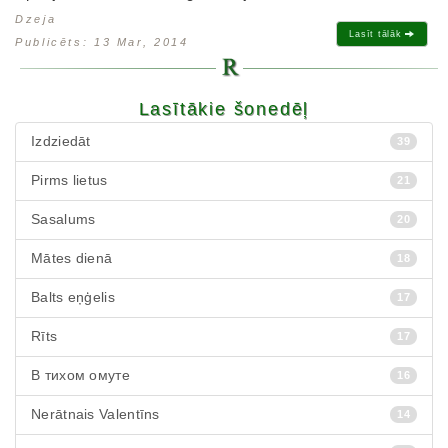
Dzeja
Lasīt tālāk
Publicēts: 13 Mar, 2014
Lasītākie šonedēļ
Izdziedāt
39
Pirms lietus
21
Sasalums
20
Mātes dienā
18
Balts eņģelis
17
Rīts
17
В тихом омуте
16
Nerātnais Valentīns
14