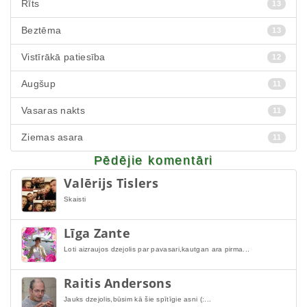
Rīts
13
Beztēma
13
Vistīrākā patiesība
12
Augšup
11
Vasaras nakts
11
Ziemas asara
11
Pēdējie komentāri
Valērijs Tislers
Skaisti
Līga Zante
Loti aizraujos dzejolis par pavasari,kautgan ara pirma...
Raitis Andersons
Jauks dzejolis,būsim kā šie spītīgie asni (:...