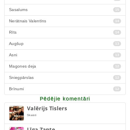
Sasalums
15
Nerātnais Valentīns
14
Rīts
14
Augšup
13
Asni
13
Magones deja
12
Sniegpārslas
12
Brīnumi
12
Pēdējie komentāri
Valērijs Tislers
Skaisti
Līga Zante