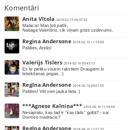
Komentāri
Anita Vītola
2014-02-15 06:37:53
Malacis! Man ļoti patīk.
Nabaga Valentīns, cik viņam grūts uzdevums.
Regina Andersone
2014-02-15 11:16:50
Paldies, Anitiņ!
Valerijs Tislers
2014-02-16 00:43:15
Es te pieliku visiem rakstiem Draugiem.lv
Ieteikšanas pogas. :)
Regīna Andersone
2014-02-16 09:01:05
Paldies! Vēl vien jauka lieta :)
***Agnese Kalniņa***
2014-04-16 11:03:04
Nesapratu, kas tad ir ''kas tāds'' gultā? - vai
Dormeo madracis?
Regīna Andersone
2014-04-16 11:51:35