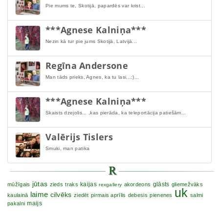
Pie mums te, Skotijā, papardēs var krist...
***Agnese Kalniņa***
Nezin kā tur pie jums Skotijā, Latvijā...
Regīna Andersone
Man tāds prieks, Agnes, ka tu lasi...:)...
***Agnese Kalniņa***
Skaists dzejolis... ,kas pierāda, ka teleportācija patiešām...
Valērijs Tislers
Smuki, man patika
jūtas
kaijas
glāsts
mūžīgais
zieds
traks
akordeons
gliemežvāks
rexgallery
uk
laime
cilvēks
kaulainā
ziedēt
pirmais aprīlis
debesis
pienenes
salmi
maijs
pakalni