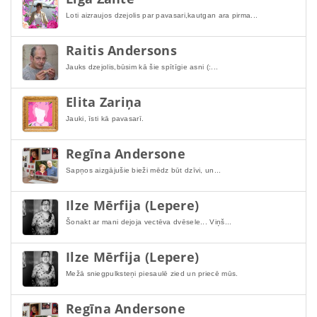
Loti aizraujos dzejolis par pavasari,kautgan ara pirma...
Raitis Andersons
Jauks dzejolis,būsim kā šie spītīgie asni (:...
Elita Zariņa
Jauki, īsti kā pavasarī.
Regīna Andersone
Sapņos aizgājušie bieži mēdz būt dzīvi, un...
Ilze Mērfija (Lepere)
Šonakt ar mani dejoja vectēva dvēsele... Viņš...
Ilze Mērfija (Lepere)
Mežā sniegpulksteņi piesaulē zied un priecē mūs.
Regīna Andersone