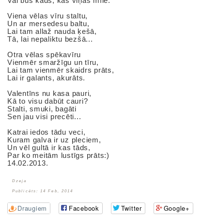
Vai būs kāds, kas viņas mīlē.
Viena vēlas vīru staltu,
Un ar mersedesu baltu,
Lai tam allaž nauda ķešā,
Tā, lai nepaliktu bezšā...
Otra vēlas spēkavīru
Vienmēr smaržīgu un tīru,
Lai tam vienmēr skaidrs prāts,
Lai ir galants, akurāts.
Valentīns nu kasa pauri,
Kā to visu dabūt cauri?
Stalti, smuki, bagāti
Sen jau visi precēti...
Katrai iedos tādu veci,
Kuram galva ir uz pleciem,
Un vēl gultā ir kas tāds,
Par ko meitām lustīgs prāts:)
14.02.2013.
Dzeja
Publicēts: 14 Feb, 2014
Draugiem
Facebook
Twitter
Google+