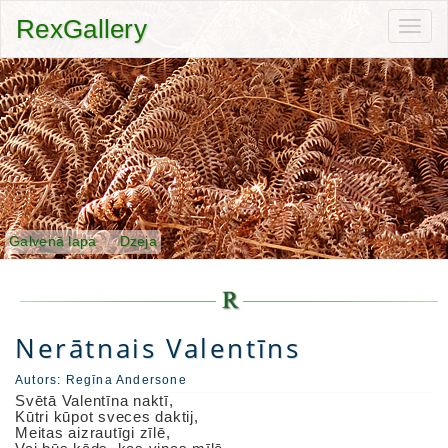
RexGallery
Toggl
navig
Galvenā lapa
Dzeja
Nerātnais Valentīns
Autors:
Regīna Andersone
Svētā Valentīna naktī,
Kūtri kūpot sveces daktij,
Meitas aizrautīgi zīlē,