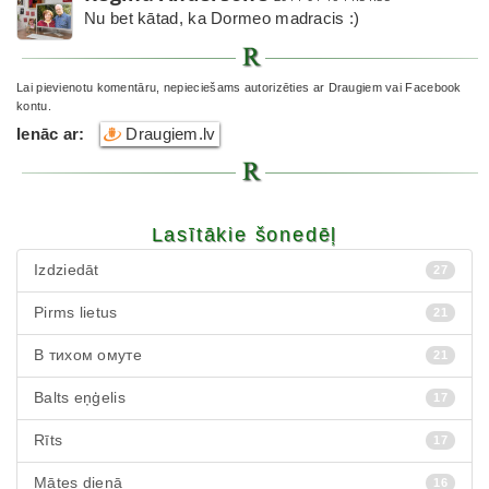
Nu bet kātad, ka Dormeo madracis :)
Lai pievienotu komentāru, nepieciešams autorizēties ar Draugiem vai Facebook
kontu.
Ienāc ar:
Draugiem.lv
Lasītākie šonedēļ
Izdziedāt
27
Pirms lietus
21
В тихом омуте
21
Balts eņģelis
17
Rīts
17
Mātes dienā
16