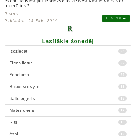
esam tikušies jau iepriekšējas dzīvēs.Kas to vairs var
atcerēties?
Raksti
Lasīt tālāk
Publicēts: 09 Feb, 2014
Lasītākie šonedēļ
Izdziedāt
28
Pirms lietus
22
Sasalums
21
В тихом омуте
18
Balts eņģelis
17
Mātes dienā
17
Rīts
16
Asni
15