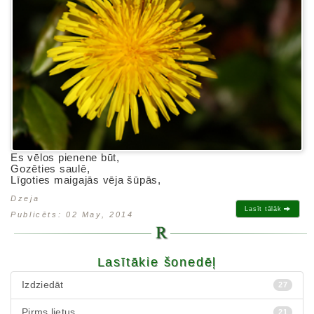
Es vēlos pienene būt,
Gozēties saulē,
Līgoties maigajās vēja šūpās,
Dzeja
Lasīt tālāk
Publicēts: 02 May, 2014
Lasītākie šonedēļ
Izdziedāt
27
Pirms lietus
21