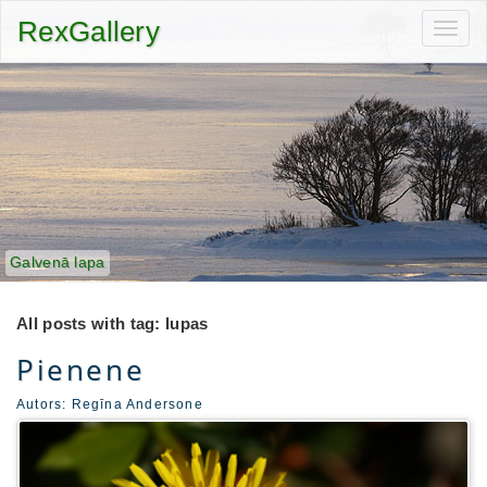
RexGallery
Toggl
navig
Galvenā lapa
All posts with tag: lupas
Pienene
Autors:
Regīna Andersone