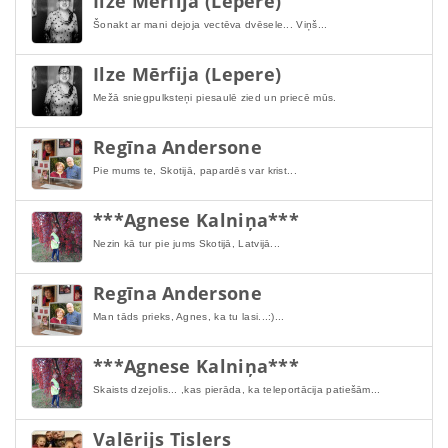
Ilze Mērfija (Lepere)
Šonakt ar mani dejoja vectēva dvēsele... Viņš...
Ilze Mērfija (Lepere)
Mežā sniegpulksteņi piesaulē zied un priecē mūs.
Regīna Andersone
Pie mums te, Skotijā, papardēs var krist...
***Agnese Kalniņa***
Nezin kā tur pie jums Skotijā, Latvijā...
Regīna Andersone
Man tāds prieks, Agnes, ka tu lasi...:)...
***Agnese Kalniņa***
Skaists dzejolis... ,kas pierāda, ka teleportācija patiešām...
Valērijs Tislers