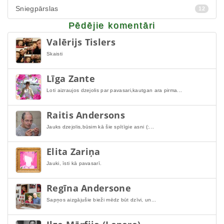
Sniegpārslas
12
Pēdējie komentāri
Valērijs Tislers
Skaisti
Līga Zante
Loti aizraujos dzejolis par pavasari,kautgan ara pirma...
Raitis Andersons
Jauks dzejolis,būsim kā šie spītīgie asni (:...
Elita Zariņa
Jauki, īsti kā pavasarī.
Regīna Andersone
Sapņos aizgājušie bieži mēdz būt dzīvi, un...