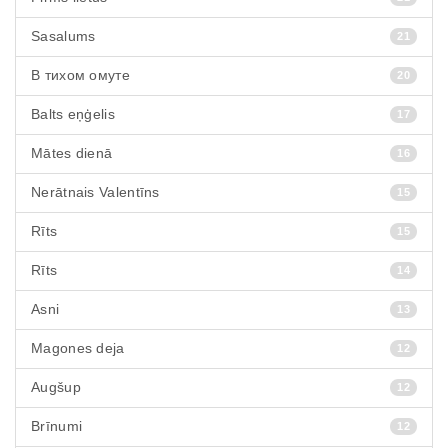
Sasalums
21
В тихом омуте
20
Balts eņģelis
17
Mātes dienā
16
Nerātnais Valentīns
15
Rīts
15
Rīts
14
Asni
13
Magones deja
12
Augšup
12
Brīnumi
12