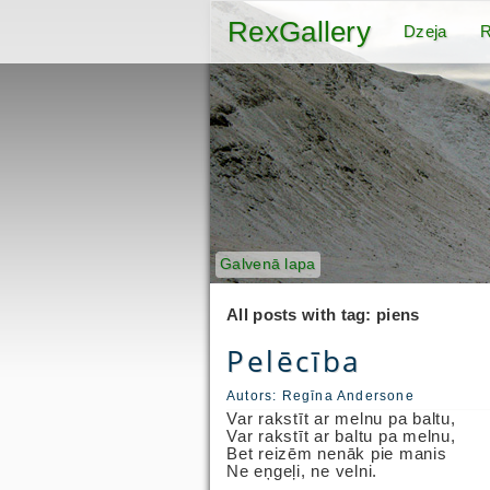
RexGallery
Dzeja
R
Galvenā lapa
All posts with tag: piens
Pelēcība
Autors:
Regīna Andersone
Var rakstīt ar melnu pa baltu,
Var rakstīt ar baltu pa melnu,
Bet reizēm nenāk pie manis
Ne eņgeļi, ne velni.