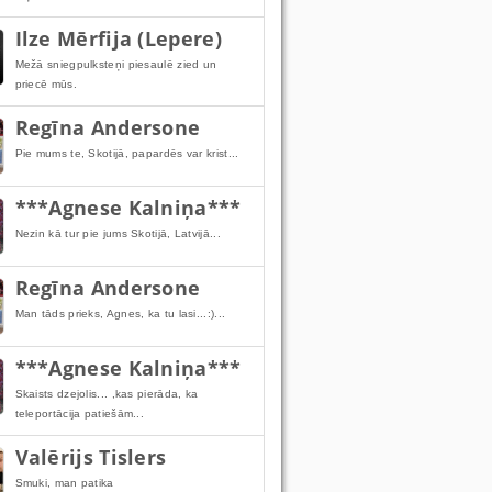
Ilze Mērfija (Lepere)
Mežā sniegpulksteņi piesaulē zied un
priecē mūs.
Regīna Andersone
Pie mums te, Skotijā, papardēs var krist...
***Agnese Kalniņa***
Nezin kā tur pie jums Skotijā, Latvijā...
Regīna Andersone
Man tāds prieks, Agnes, ka tu lasi...:)...
***Agnese Kalniņa***
Skaists dzejolis... ,kas pierāda, ka
teleportācija patiešām...
Valērijs Tislers
Smuki, man patika