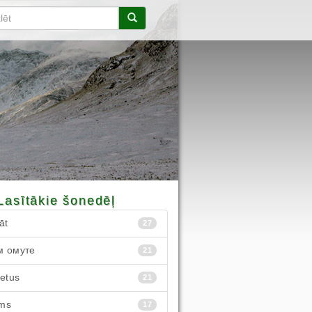
Lasītākie šonedēļ
āt
27
м омуте
21
ietus
21
ms
17