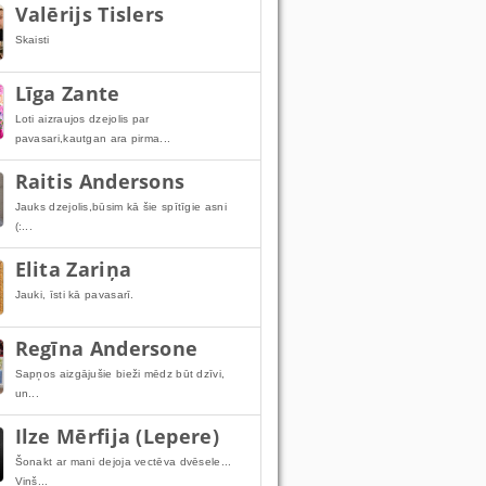
Valērijs Tislers
Skaisti
Līga Zante
Loti aizraujos dzejolis par
pavasari,kautgan ara pirma...
Raitis Andersons
Jauks dzejolis,būsim kā šie spītīgie asni
(:...
Elita Zariņa
Jauki, īsti kā pavasarī.
Regīna Andersone
Sapņos aizgājušie bieži mēdz būt dzīvi,
un...
Ilze Mērfija (Lepere)
Šonakt ar mani dejoja vectēva dvēsele...
Viņš...