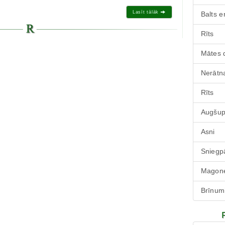
Lasīt tālāk
Balts e
Rīts
Mātes 
Nerātna
Rīts
Augšu
Asni
Sniegp
Magone
Brīnum