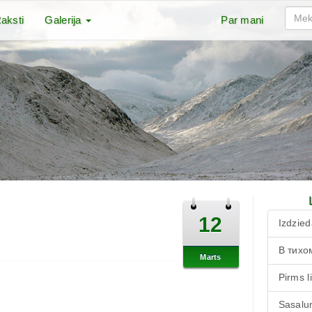
aksti
Galerija
Par mani
12
Izdzied
В тихо
Marts
Pirms l
Sasalu