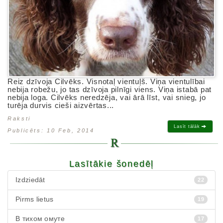
Reiz dzīvoja Cilvēks. Visnotaļ vientuļš. Viņa vientulībai
nebija robežu, jo tas dzīvoja pilnīgi viens. Viņa istabā pat
nebija loga. Cilvēks neredzēja, vai ārā līst, vai snieg, jo
turēja durvis cieši aizvērtas...
Raksti
Lasīt tālāk
Publicēts: 10 Feb, 2014
Lasītākie šonedēļ
Izdziedāt
22
Pirms lietus
19
В тихом омуте
17