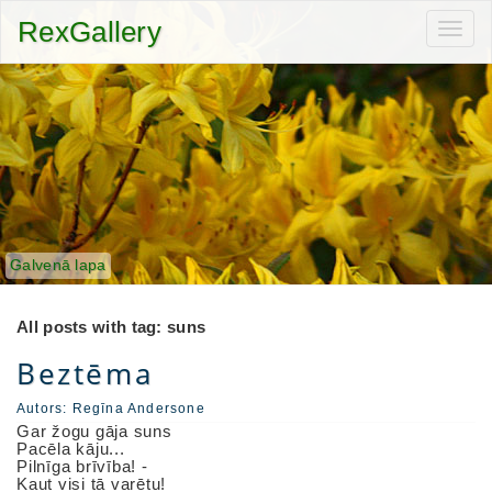
RexGallery
Toggl
navig
Galvenā lapa
All posts with tag: suns
Beztēma
Autors:
Regīna Andersone
Gar žogu gāja suns
Pacēla kāju...
Pilnīga brīvība! -
Kaut visi tā varētu!