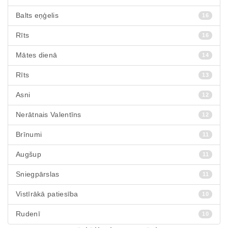
Balts eņģelis
16
Rīts
16
Mātes dienā
14
Rīts
13
Asni
12
Nerātnais Valentīns
12
Brīnumi
11
Augšup
11
Sniegpārslas
11
Vistīrākā patiesība
10
Rudenī
10