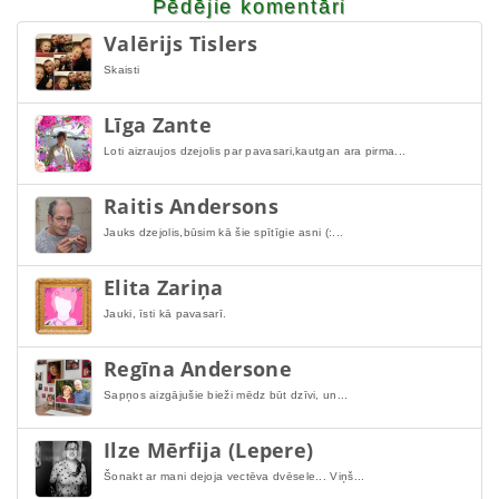
Pēdējie komentāri
Valērijs Tislers
Skaisti
Līga Zante
Loti aizraujos dzejolis par pavasari,kautgan ara pirma...
Raitis Andersons
Jauks dzejolis,būsim kā šie spītīgie asni (:...
Elita Zariņa
Jauki, īsti kā pavasarī.
Regīna Andersone
Sapņos aizgājušie bieži mēdz būt dzīvi, un...
Ilze Mērfija (Lepere)
Šonakt ar mani dejoja vectēva dvēsele... Viņš...