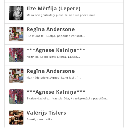
Ilze Mērfija (Lepere)
Mežā sniegpulksteņi piesaulē zied un priecē mūs.
Regīna Andersone
Pie mums te, Skotijā, papardēs var krist...
***Agnese Kalniņa***
Nezin kā tur pie jums Skotijā, Latvijā...
Regīna Andersone
Man tāds prieks, Agnes, ka tu lasi...:)...
***Agnese Kalniņa***
Skaists dzejolis... ,kas pierāda, ka teleportācija patiešām...
Valērijs Tislers
Smuki, man patika