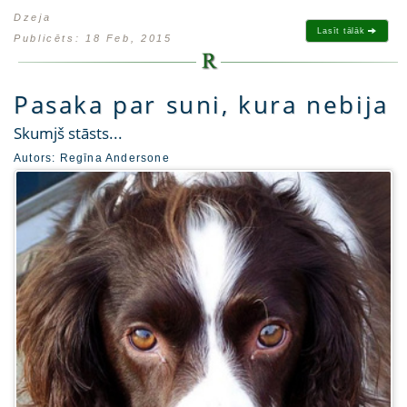
Dzeja
Lasīt tālāk
Publicēts: 18 Feb, 2015
Pasaka par suni, kura nebija
Skumjš stāsts...
Autors:
Regīna Andersone