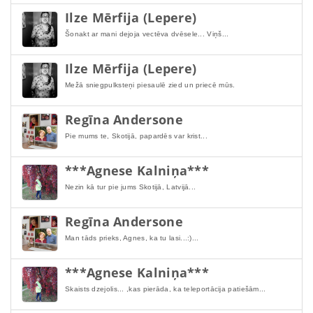
Ilze Mērfija (Lepere)
Šonakt ar mani dejoja vectēva dvēsele... Viņš...
Ilze Mērfija (Lepere)
Mežā sniegpulksteņi piesaulē zied un priecē mūs.
Regīna Andersone
Pie mums te, Skotijā, papardēs var krist...
***Agnese Kalniņa***
Nezin kā tur pie jums Skotijā, Latvijā...
Regīna Andersone
Man tāds prieks, Agnes, ka tu lasi...:)...
***Agnese Kalniņa***
Skaists dzejolis... ,kas pierāda, ka teleportācija patiešām...