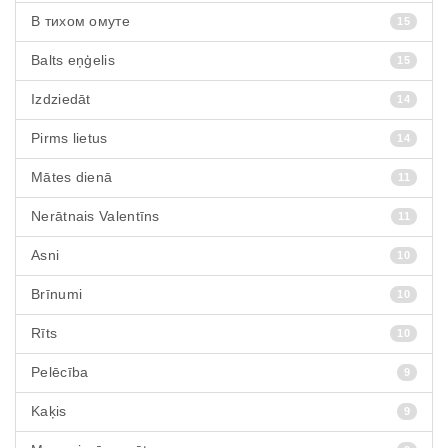
В тихом омуте
15
Balts eņģelis
15
Izdziedāt
14
Pirms lietus
14
Mātes dienā
11
Nerātnais Valentīns
11
Asni
10
Brīnumi
10
Rīts
10
Pelēcība
9
Kaķis
9