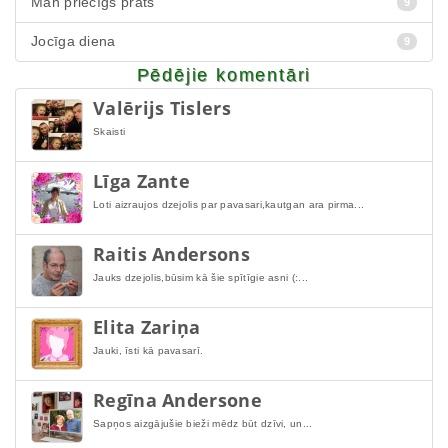
Man priecīgs prāts
9
Jocīga diena
9
Pēdējie komentāri
Valērijs Tislers
Skaisti
Līga Zante
Loti aizraujos dzejolis par pavasari,kautgan ara pirma...
Raitis Andersons
Jauks dzejolis,būsim kā šie spītīgie asni (:...
Elita Zariņa
Jauki, īsti kā pavasarī.
Regīna Andersone
Sapņos aizgājušie bieži mēdz būt dzīvi, un...