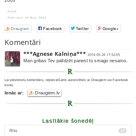
2009
Dzeja
Publicēts: 20 May, 2014
Draugiem
Facebook
Twitter
Google+
Komentāri
***Agnese Kalniņa***
2014-05-26 17:52:05
Man gribas Tev palīdzēt panest to smago nesamo.
Lai pievienotu komentāru, nepieciešams autorizēties ar Draugiem vai Facebook
kontu.
Ienāc ar:
Draugiem.lv
Lasītākie šonedēļ
Rīts
15