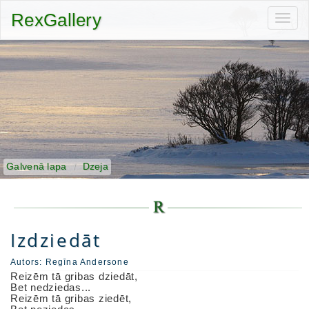
RexGallery
Toggl
navig
Galvenā lapa
Dzeja
Izdziedāt
Autors:
Regīna Andersone
Reizēm tā gribas dziedāt,
Bet nedziedas...
Reizēm tā gribas ziedēt,