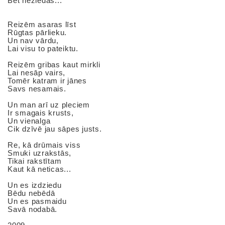
Bet neziedas...
Reizēm asaras līst
Rūgtas pārlieku.
Un nav vārdu,
Lai visu to pateiktu.
Reizēm gribas kaut mirkli
Lai nesāp vairs,
Tomēr katram ir jānes
Savs nesamais.
Un man arī uz pleciem
Ir smagais krusts,
Un vienalga
Cik dzīvē jau sāpes justs.
Re, kā drūmais viss
Smuki uzrakstās,
Tikai rakstītam
Kaut kā neticas...
Un es izdziedu
Bēdu nebēdā
Un es pasmaidu
Savā nodabā.