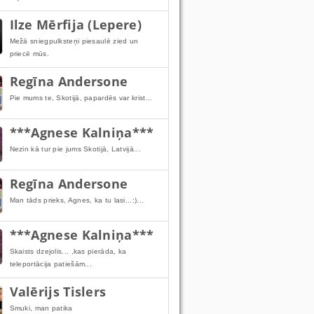
Ilze Mērfija (Lepere)
Mežā sniegpulksteņi piesaulē zied un
priecē mūs.
Regīna Andersone
Pie mums te, Skotijā, papardēs var krist...
***Agnese Kalniņa***
Nezin kā tur pie jums Skotijā, Latvijā...
Regīna Andersone
Man tāds prieks, Agnes, ka tu lasi...:)...
***Agnese Kalniņa***
Skaists dzejolis... ,kas pierāda, ka
teleportācija patiešām...
Valērijs Tislers
Smuki, man patika