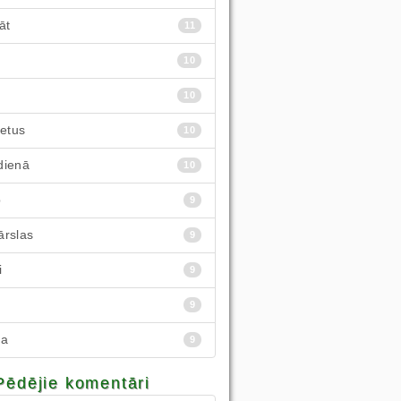
āt
11
10
10
ietus
10
dienā
10
p
9
ārslas
9
i
9
9
ba
9
Pēdējie komentāri