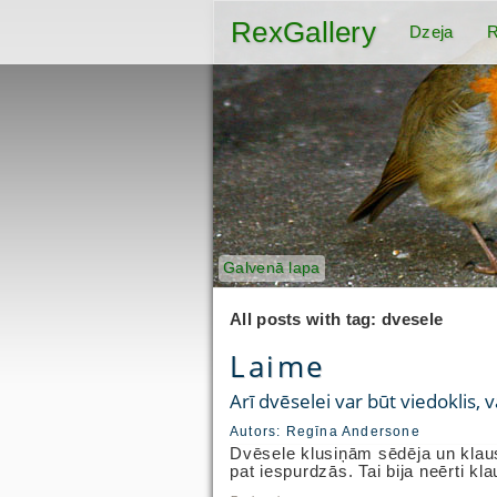
RexGallery
Dzeja
R
Galvenā lapa
All posts with tag: dvesele
Laime
Arī dvēselei var būt viedoklis, v
Autors:
Regīna Andersone
Dvēsele klusiņām sēdēja un klaus
pat iespurdzās. Tai bija neērti kla