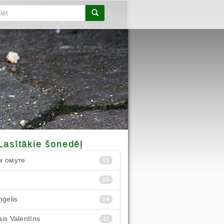
Lasītākie šonedēļ
м омуте
15
15
ņģelis
14
is Valentīns
11