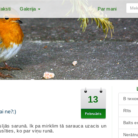
aksti
Galerija
Par mani
13
В тихо
ai ne?:)
Rīts
Februāris
Balts e
ījās sarunā. Ik pa mirklim tā sarauca uzacis un
usīties, ko par viņu runā.
Nerātna