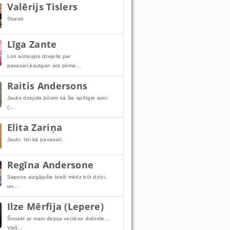
Valērijs Tislers
Skaisti
Līga Zante
Loti aizraujos dzejolis par
pavasari,kautgan ara pirma...
Raitis Andersons
Jauks dzejolis,būsim kā šie spītīgie asni
(:...
Elita Zariņa
Jauki, īsti kā pavasarī.
Regīna Andersone
Sapņos aizgājušie bieži mēdz būt dzīvi,
un...
Ilze Mērfija (Lepere)
Šonakt ar mani dejoja vectēva dvēsele...
Viņš...