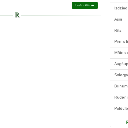
Lasīt tālāk
Izdzied
Asni
Rīts
Pirms l
Mātes 
Augšu
Sniegp
Brīnum
Rudenī
Pelēcī