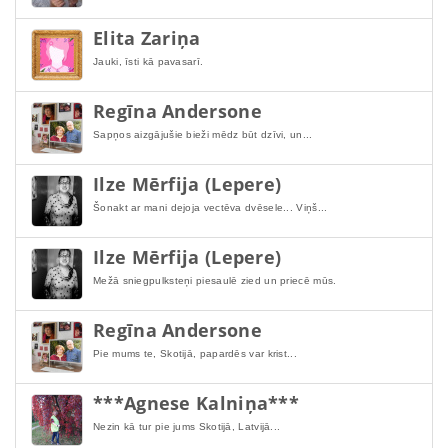
Elita Zariņa
Jauki, īsti kā pavasarī.
Regīna Andersone
Sapņos aizgājušie bieži mēdz būt dzīvi, un...
Ilze Mērfija (Lepere)
Šonakt ar mani dejoja vectēva dvēsele... Viņš...
Ilze Mērfija (Lepere)
Mežā sniegpulksteņi piesaulē zied un priecē mūs.
Regīna Andersone
Pie mums te, Skotijā, papardēs var krist...
***Agnese Kalniņa***
Nezin kā tur pie jums Skotijā, Latvijā...