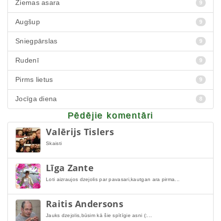
Ziemas asara
9
Augšup
9
Sniegpārslas
9
Rudenī
9
Pirms lietus
9
Jocīga diena
8
Pēdējie komentāri
Valērijs Tislers
Skaisti
Līga Zante
Loti aizraujos dzejolis par pavasari,kautgan ara pirma...
Raitis Andersons
Jauks dzejolis,būsim kā šie spītīgie asni (:...