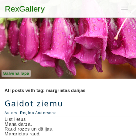
RexGallery
Toggl
navig
Galvenā lapa
All posts with tag: margrietas dalijas
Gaidot ziemu
Autors:
Regīna Andersone
Līst lietus
Manā dārzā.
Raud rozes un dālijas,
Margrietas raud.