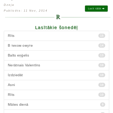
Dzeja
Lasīt tālāk
Publicēts: 11 Nov, 2014
Lasītākie šonedēļ
Rīts
15
В тихом омуте
14
Balts eņģelis
13
Nerātnais Valentīns
10
Izdziedāt
10
Asni
10
Rīts
10
Mātes dienā
9