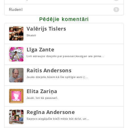
Rudenī
9
Pēdējie komentāri
Valērijs Tislers
Skaisti
Līga Zante
Loti aizraujos dzejolis par pavasari,kautgan ara pirma...
Raitis Andersons
Jauks dzejolis,būsim kā šie spītīgie asni (:...
Elita Zariņa
Jauki, īsti kā pavasarī.
Regīna Andersone
Sapņos aizgājušie bieži mēdz būt dzīvi, un...