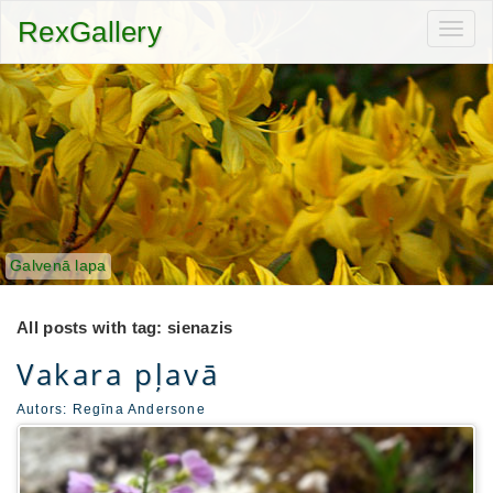
RexGallery
Toggl
navig
Galvenā lapa
All posts with tag: sienazis
Vakara pļavā
Autors:
Regīna Andersone