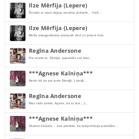
Ilze Mērfija (Lepere)
Šonakt ar mani dejoja vectēva dvēsele... Viņš...
Ilze Mērfija (Lepere)
Mežā sniegpulksteņi piesaulē zied un priecē mūs.
Regīna Andersone
Pie mums te, Skotijā, papardēs var krist...
***Agnese Kalniņa***
Nezin kā tur pie jums Skotijā, Latvijā...
Regīna Andersone
Man tāds prieks, Agnes, ka tu lasi...:)...
***Agnese Kalniņa***
Skaists dzejolis... ,kas pierāda, ka teleportācija patiešām...