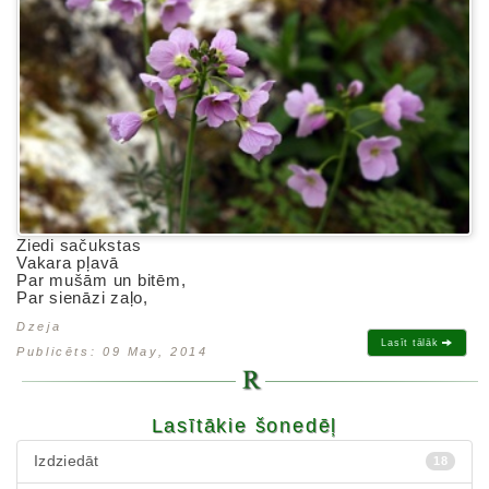
Ziedi sačukstas
Vakara pļavā
Par mušām un bitēm,
Par sienāzi zaļo,
Dzeja
Lasīt tālāk
Publicēts: 09 May, 2014
Lasītākie šonedēļ
Izdziedāt
18