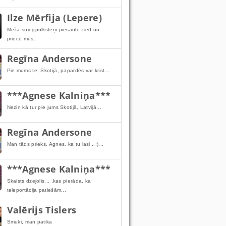
Ilze Mērfija (Lepere)
Mežā sniegpulksteņi piesaulē zied un
priecē mūs.
Regīna Andersone
Pie mums te, Skotijā, papardēs var krist...
***Agnese Kalniņa***
Nezin kā tur pie jums Skotijā, Latvijā...
Regīna Andersone
Man tāds prieks, Agnes, ka tu lasi...:)...
***Agnese Kalniņa***
Skaists dzejolis... ,kas pierāda, ka
teleportācija patiešām...
Valērijs Tislers
Smuki, man patika