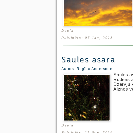
Dzeja
Publicēts: 07 Jan, 2018
Saules asara
Autors:
Regīna Andersone
Saules 
Rudens a
Dzērvju 
Aiznes 
Dzeja
Publicēts: 11 Nov, 2014