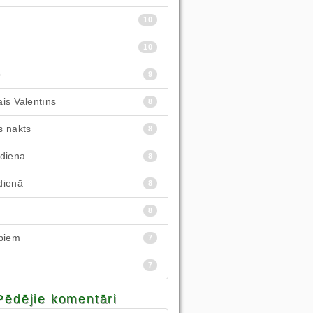
10
10
p
9
is Valentīns
8
s nakts
8
 diena
8
dienā
8
8
rpiem
7
7
Pēdējie komentāri