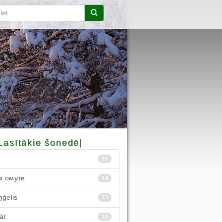
Lasītākie šonedēļ
15
м омуте
14
ņģelis
13
āt
10