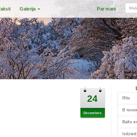
aksti
Galerija
Par mani
24
Rīts
В тихо
Decembris
Balts e
Izdzied