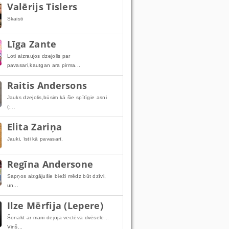
Valērijs Tislers
Skaisti
Līga Zante
Loti aizraujos dzejolis par
pavasari,kautgan ara pirma...
Raitis Andersons
Jauks dzejolis,būsim kā šie spītīgie asni
(:...
Elita Zariņa
Jauki, īsti kā pavasarī.
Regīna Andersone
Sapņos aizgājušie bieži mēdz būt dzīvi,
un...
Ilze Mērfija (Lepere)
Šonakt ar mani dejoja vectēva dvēsele...
Viņš...