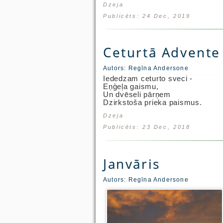
Dzeja
Publicēts: 24 Dec, 2019
Ceturtā Advente
Autors:
Regīna Andersone
Iededzam ceturto sveci -
Eņģeļa gaismu,
Un dvēseli pārņem
Dzirkstoša prieka paismus.
Dzeja
Publicēts: 23 Dec, 2018
Janvāris
Autors:
Regīna Andersone