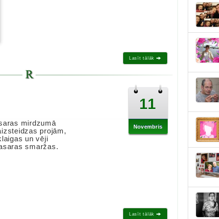
Lasīt tālāk
11
asaras mirdzumā
Novembris
izsteidzas projām,
klaigas un vēji
vasaras smaržas.
Lasīt tālāk