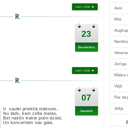
Lasīt tālāk
Asni
Rīts
Augšu
23
Nerātna
Decembris
Vasara
Jocīga
Lasīt tālāk
Mātes 
Vējš
07
Par tā
Jūlijs
Ir saulei priekšā mākonis,
Janvāris
Nu tāds, kam zelta malas,
Bet naktīs trakie putni dzied,
Un koncertiem nav gala.