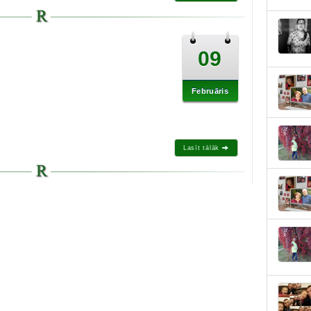
09
Februāris
Lasīt tālāk