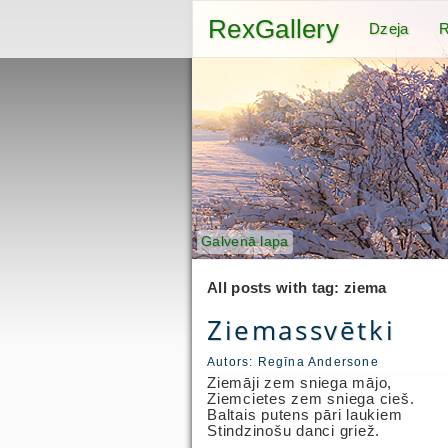
RexGallery
Dzeja
R
Galvenā lapa
All posts with tag: ziema
Ziemassvētki
Autors:
Regīna Andersone
Ziemāji zem sniega mājo,
Ziemcietes zem sniega cieš.
Baltais putens pāri laukiem
Stindzinošu danci griež.