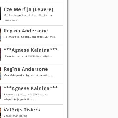
Ilze Mērfija (Lepere)
Mežā sniegpulksteņi piesaulē zied un
priecē mūs.
Regīna Andersone
Pie mums te, Skotijā, papardēs var krist...
***Agnese Kalniņa***
Nezin kā tur pie jums Skotijā, Latvijā...
Regīna Andersone
Man tāds prieks, Agnes, ka tu lasi...:)...
***Agnese Kalniņa***
Skaists dzejolis... ,kas pierāda, ka
teleportācija patiešām...
Valērijs Tislers
Smuki, man patika