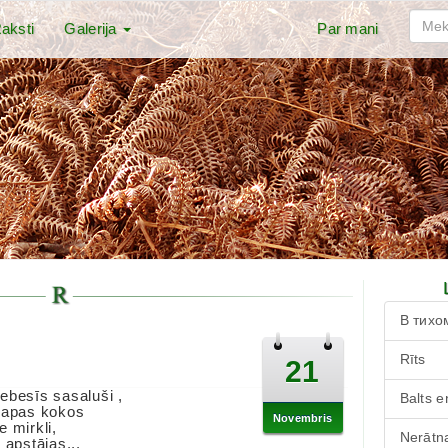
aksti
Galerija
Par mani
В тихо
Rīts
21
ebesīs sasaluši ,
Balts e
lapas kokos
Novembris
 mirkli,
Nerātna
 apstājas...