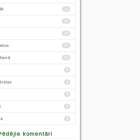
āt
11
10
10
ietus
10
dienā
10
p
9
ārslas
9
9
i
9
ba
9
Pēdējie komentāri