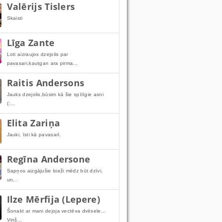
Valērijs Tislers
Skaisti
Līga Zante
Loti aizraujos dzejolis par
pavasari,kautgan ara pirma...
Raitis Andersons
Jauks dzejolis,būsim kā šie spītīgie asni
(:...
Elita Zariņa
Jauki, īsti kā pavasarī.
Regīna Andersone
Sapņos aizgājušie bieži mēdz būt dzīvi,
un...
Ilze Mērfija (Lepere)
Šonakt ar mani dejoja vectēva dvēsele...
Viņš...