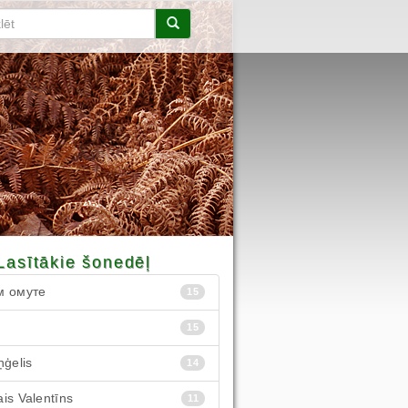
Lasītākie šonedēļ
м омуте
15
15
ņģelis
14
is Valentīns
11