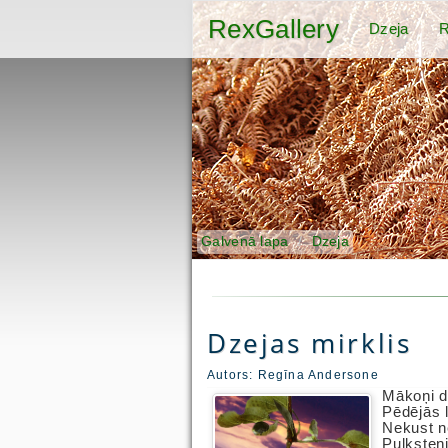
RexGallery
Dzeja
R
Galvenā lapa
Dzeja
Dzejas mirklis
Autors:
Regīna Andersone
Mākoņi d
Pēdējās 
Nekust ne
Pulksteņi