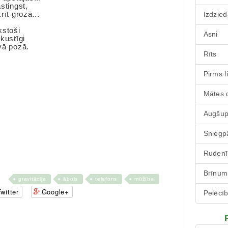
stingst,
rīt grozā...
Izdzied
kstoši
Asni
kustīgi
vā pozā.
Rīts
Pirms l
Mātes 
Augšu
Sniegp
Rudenī
Brīnum
gravitācija
ābols
telefons
mūžība
witter
Google+
Pelēcī