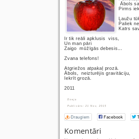
Ābols sa
Pirms iek
Ļaužu tū
Paliek ne
Katrs sa
Ir tik reāli apklusis viss,
Un man pāri
Zaigo mūžīgās debesis...
Zvana telefons!
Atgriežos atpakaļ prozā.
Ābols, neizturējis gravitāciju,
Iekrīt grozā.
2011
Dzeja
Publicēts: 21 Nov, 2015
Draugiem
Facebook
T
Komentāri