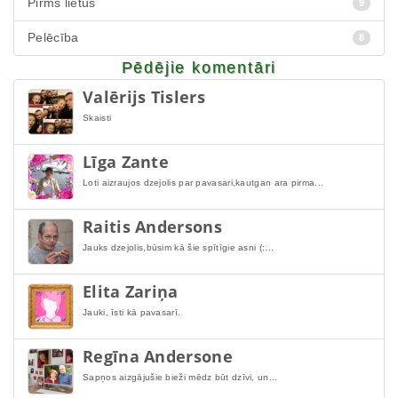
Pirms lietus
9
Pelēcība
8
Pēdējie komentāri
Valērijs Tislers
Skaisti
Līga Zante
Loti aizraujos dzejolis par pavasari,kautgan ara pirma...
Raitis Andersons
Jauks dzejolis,būsim kā šie spītīgie asni (:...
Elita Zariņa
Jauki, īsti kā pavasarī.
Regīna Andersone
Sapņos aizgājušie bieži mēdz būt dzīvi, un...