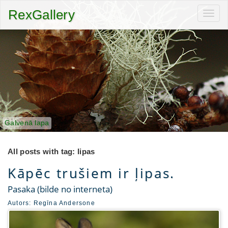
RexGallery
Toggl
navig
Galvenā lapa
All posts with tag: lipas
Kāpēc trušiem ir ļipas.
Pasaka (bilde no interneta)
Autors:
Regīna Andersone