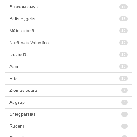
В тихом омуте
14
Balts eņģelis
13
Mātes dienā
10
Nerātnais Valentīns
10
Izdziedāt
10
Asni
10
Rīts
10
Ziemas asara
9
Augšup
9
Sniegpārslas
9
Rudenī
9