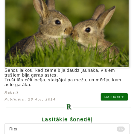
Senos laikos, kad zeme bija daudz jaunāka, visiem
trušiem bija garas astes.
Truši tās cēli locīja, staigājot pa mežu, un mērīja, kam
aste garāka.
Raksti
Lasīt tālāk
Publicēts: 26 Apr, 2014
Lasītākie šonedēļ
Rīts
15