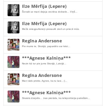
Ilze Mērfija (Lepere)
Šonakt ar mani dejoja vectēva dvēsele... Viņš...
Ilze Mērfija (Lepere)
Mežā sniegpulksteņi piesaulē zied un priecē mūs.
Regīna Andersone
Pie mums te, Skotijā, papardēs var krist...
***Agnese Kalniņa***
Nezin kā tur pie jums Skotijā, Latvijā...
Regīna Andersone
Man tāds prieks, Agnes, ka tu lasi...:)...
***Agnese Kalniņa***
Skaists dzejolis... ,kas pierāda, ka teleportācija patiešām...