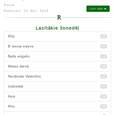
Dzeja
Lasīt tālāk
Publicēts: 21 Nov, 2014
Lasītākie šonedēļ
Rīts
15
В тихом омуте
14
Balts eņģelis
13
Mātes dienā
10
Nerātnais Valentīns
10
Izdziedāt
10
Asni
10
Rīts
10