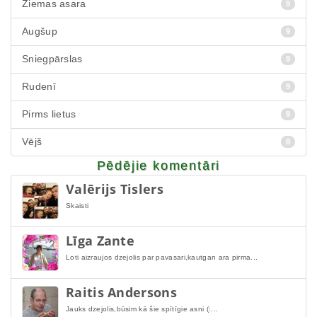
Ziemas asara
9
Augšup
9
Sniegpārslas
9
Rudenī
9
Pirms lietus
9
Vējš
8
Pēdējie komentāri
Valērijs Tislers
Skaisti
Līga Zante
Loti aizraujos dzejolis par pavasari,kautgan ara pirma...
Raitis Andersons
Jauks dzejolis,būsim kā šie spītīgie asni (:...