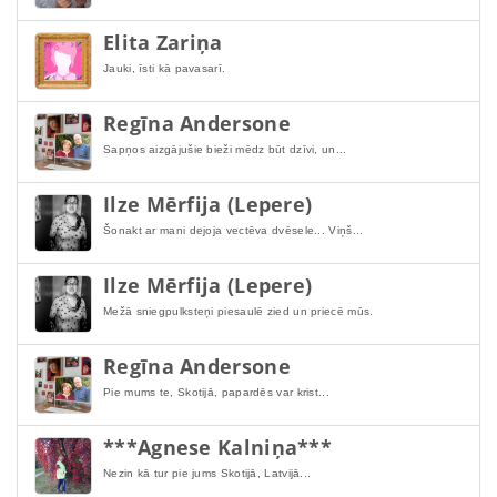
Elita Zariņa
Jauki, īsti kā pavasarī.
Regīna Andersone
Sapņos aizgājušie bieži mēdz būt dzīvi, un...
Ilze Mērfija (Lepere)
Šonakt ar mani dejoja vectēva dvēsele... Viņš...
Ilze Mērfija (Lepere)
Mežā sniegpulksteņi piesaulē zied un priecē mūs.
Regīna Andersone
Pie mums te, Skotijā, papardēs var krist...
***Agnese Kalniņa***
Nezin kā tur pie jums Skotijā, Latvijā...