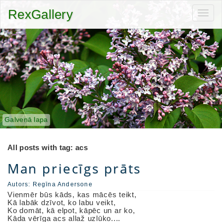
RexGallery
Toggl
navig
Galvenā lapa
All posts with tag: acs
Man priecīgs prāts
Autors:
Regīna Andersone
Vienmēr būs kāds, kas mācēs teikt,
Kā labāk dzīvot, ko labu veikt,
Ko domāt, kā elpot, kāpēc un ar ko,
Kāda vērīga acs allaž uzlūko....